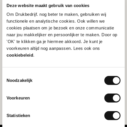
vrijwel elke full-colour afbeelding worden
Deze website maakt gebruik van cookies
gereproduceerd.
Om Drukbedrijf. nog beter te maken, gebruiken wij
functionele en analytische cookies. Ook willen we
cookies plaatsen om je bezoek en onze communicatie
Waarvoor is kleurscheiding
naar jou makkelijker en persoonlijker te maken. Door op
'OK' te klikken ga je hiermee akkoord. Je kunt je
belangrijk?
voorkeuren altijd nog aanpassen. Lees ook ons
cookiebeleid
.
Nauwkeurige reproductie van foto's en
kleurafbeeldingen
Correcte opbouw van drukplaten
Toestemmingsselectie
Consistente kleurweergave in het eindresultaat
Noodzakelijk
Voorkeuren
Terug naar de kennisbank
Statistieken