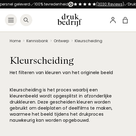
Direct naar de hoofdnavigat
Direct naar de hoofdinhoud
ersnel geleverd
100% tevredenheid
(3030 Reviews)
Drukt 
Open menu
Zoeken
Winke
Profiel
Home
Kennisbank
Ontwerp
Kleurscheiding
Kleurscheiding
Het filteren van kleuren van het originele beeld
Kleurscheiding is het proces waarbij een
kleurenbeeld wordt opgesplitst in afzonderlijke
drukkleuren. Deze gescheiden kleuren worden
gebruikt om deelplaten of deelfilms te maken,
waarmee het beeld tijdens het drukproces
nauwkeurig kan worden opgebouwd.