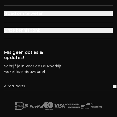
Goed om te weten
Onze kennisbank
Mis geen acties &
updates!
Schrijf je in voor de Drukbedrijf
wekelijkse nieuwsbrief
e-mailadres
V
iDEAL
Mastercard
Bancontact
American Express
Op rekening
Paypal
Visa