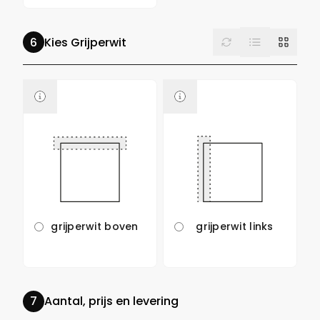
List
Reset
Grid
Kies Grijperwit
grijperwit boven
grijperwit links
Aantal, prijs en levering