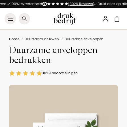
Direct naar de hoofdnavigat
Direct naar de hoofdinhoud
0% tevredenheid
(3029 Reviews)
Drukt alles op alles!
Alt
Open menu
Zoeken
Winke
Profiel
Home
Duurzaam drukwerk
Duurzame enveloppen
Duurzame enveloppen
bedrukken
3029 beoordelingen