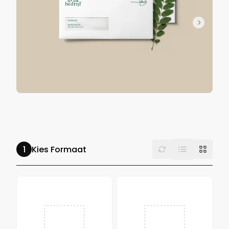
List
Reset
Grid
Kies Formaat