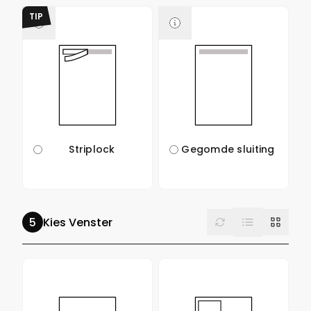
TIP
Striplock
Gegomde sluiting
List
Reset
Grid
Kies Venster