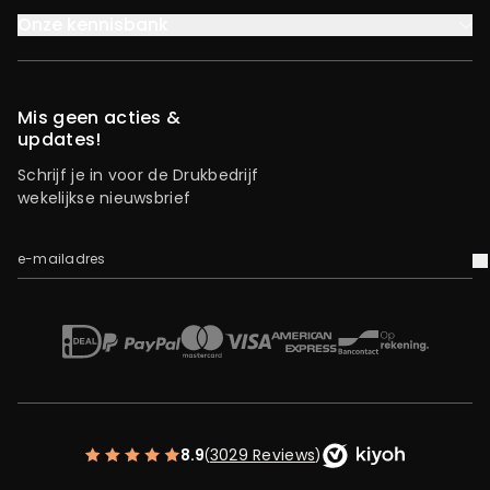
Onze kennisbank
Mis geen acties &
updates!
Schrijf je in voor de Drukbedrijf
wekelijkse nieuwsbrief
e-mailadres
V
iDEAL
Mastercard
Bancontact
American Express
Op rekening
Paypal
Visa
8.9
3029 Reviews
(
)