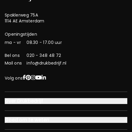
Spaklerweg 75A
1114 AE Amsterdam
Openingstijden
ma - vr
08.30 - 17.00 uur
Bel ons
020 - 348 48 72
Mail ons
info@drukbedrijf.nl
Facebook
Pinterest
Instagram
YouTube
LinkedIn
Volg ons
Over Drukbedrijf
Goed om te weten