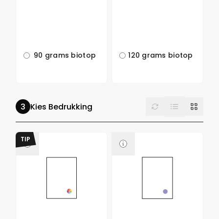
90 grams biotop
120 grams biotop
List
Reset
Grid
Kies Bedrukking
TIP