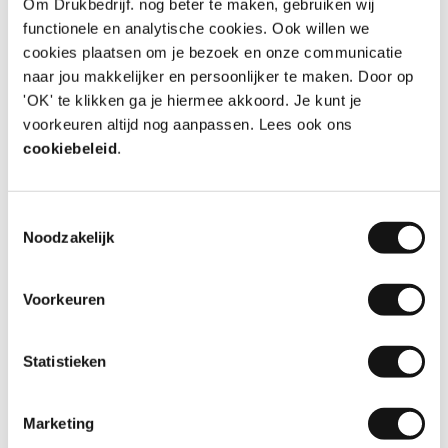
Om Drukbedrijf. nog beter te maken, gebruiken wij
functionele en analytische cookies. Ook willen we
Top
cookies plaatsen om je bezoek en onze communicatie
naar jou makkelijker en persoonlijker te maken. Door op
Snel en volgens afspraak geleverd. Puike kwaliteit.
'OK' te klikken ga je hiermee akkoord. Je kunt je
Aanrader.
voorkeuren altijd nog aanpassen. Lees ook ons
cookiebeleid
.
Aanbeveling
JA!
Datum
06-08-2026
Door
Jack
, Leiden
Toestemmingsselectie
Noodzakelijk
Voorkeuren
10
Statistieken
Perfecte service, goede kwaliteit & prijzen
Marketing
Mooie kwaliteit, goede service, snelle levering!