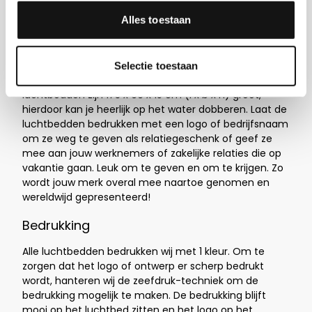
Meer info over Luchtbedden
Alles toestaan
Zomerse relatiegeschenken
Selectie toestaan
Hier vind je het ideale luchtbed voor deze zomer! Onze
luchtbedden zijn 173 x 66 x 15 cm (l x b x h) groot,
hierdoor kan je heerlijk op het water dobberen. Laat de
luchtbedden bedrukken met een logo of bedrijfsnaam
om ze weg te geven als relatiegeschenk of geef ze
mee aan jouw werknemers of zakelijke relaties die op
vakantie gaan. Leuk om te geven en om te krijgen. Zo
wordt jouw merk overal mee naartoe genomen en
wereldwijd gepresenteerd!
Bedrukking
Alle luchtbedden bedrukken wij met 1 kleur. Om te
zorgen dat het logo of ontwerp er scherp bedrukt
wordt, hanteren wij de zeefdruk-techniek om de
bedrukking mogelijk te maken. De bedrukking blijft
mooi op het luchtbed zitten en het logo op het