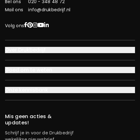
Bel ons
020 - 348 48 72
Mail ons
info@drukbedrijf.nl
Facebook
Pinterest
Instagram
YouTube
LinkedIn
Volg ons
Over Drukbedrijf
Goed om te weten
Onze kennisbank
Mis geen acties &
updates!
Schrijf je in voor de Drukbedrijf
wekelijkse nieuwsbrief