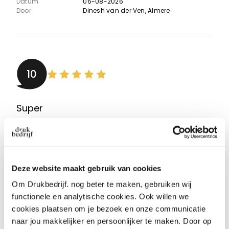
Datum
06-08-2026
Door
Dinesh van der Ven
, Almere
10
Super
Makkelijk te configureren en mooi resultaat
Aanbeveling
JA!
Datum
05-08-2026
Deze website maakt gebruik van cookies
Door
Huib Meuwissen
, Abcoude
Om Drukbedrijf. nog beter te maken, gebruiken wij
functionele en analytische cookies. Ook willen we
cookies plaatsen om je bezoek en onze communicatie
naar jou makkelijker en persoonlijker te maken. Door op