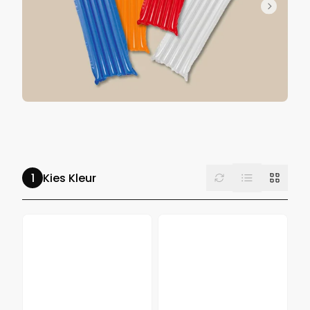
List
Reset
Grid
Kies Kleur