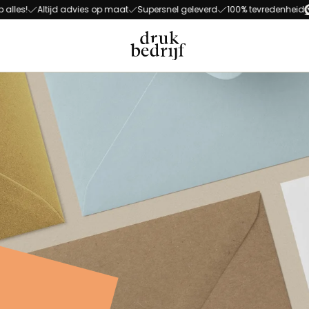
Direct naar de hoofdnavigat
Direct naar de hoofdinhoud
ltijd advies op maat
Supersnel geleverd
100% tevredenheid