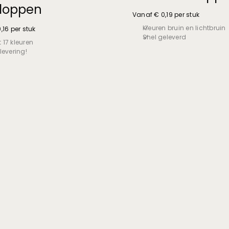
loppen
Vanaf € 0,19 per stuk
Kleuren bruin en lichtbruin
,16 per stuk
Snel geleverd
t 17 kleuren
evering!