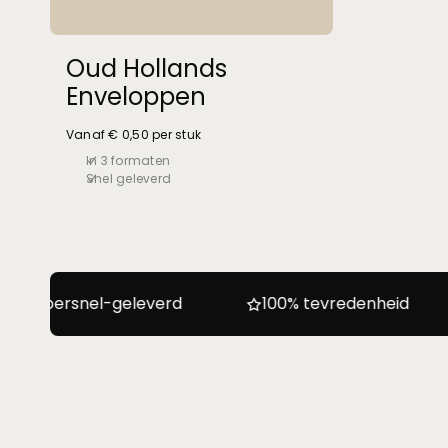
Oud Hollands
Enveloppen
Vanaf € 0,50 per stuk
In 3 formaten
Snel geleverd
10%
je 
Schrijf j
-geleverd
100% tevredenheid
Altijd ad
je eers
voordel
Naa