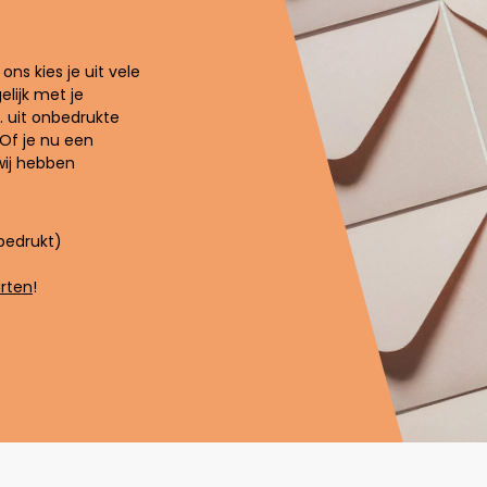
ns kies je uit vele
lijk met je
. uit onbedrukte
 Of je nu een
wij hebben
bedrukt)
rten
!