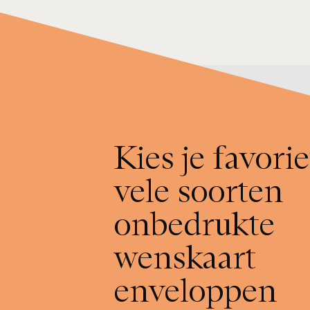
E-ma
Insc
Kies je favorie
vele soorten
onbedrukte
wenskaart
enveloppen