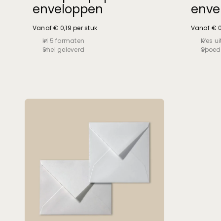
enveloppen
enve
Vanaf € 0,19 per stuk
Vanaf € 0
In 5 formaten
Kies ui
Snel geleverd
Spoedl