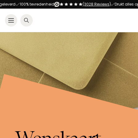
100% tevredenheid
(3028 Reviews)
Drukt alles op alles!
A
Open menu
Zoeken