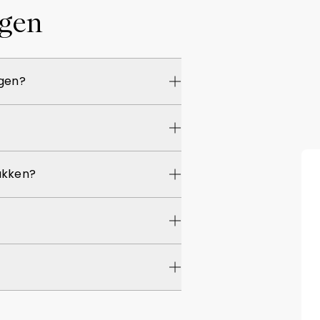
agen
ngen?
rukken?