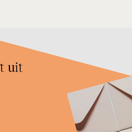
iladres
hrijven
t uit