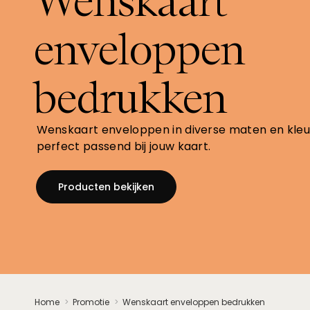
Wenskaart
enveloppen
bedrukken
Wenskaart enveloppen in diverse maten en kleu
perfect passend bij jouw kaart.
Producten bekijken
Home
Promotie
Wenskaart enveloppen bedrukken