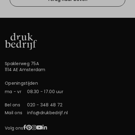
Spaklerweg 75A
1114 AE Amsterdam
Openingstijden
ma - vr
08.30 - 17.00 uur
Bel ons
020 - 348 48 72
Mail ons
info@drukbedrijf.nl
Facebook
Pinterest
Instagram
YouTube
LinkedIn
Volg ons