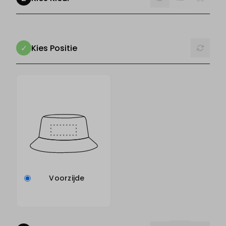
Reset
Kies Positie
Voorzijde
List