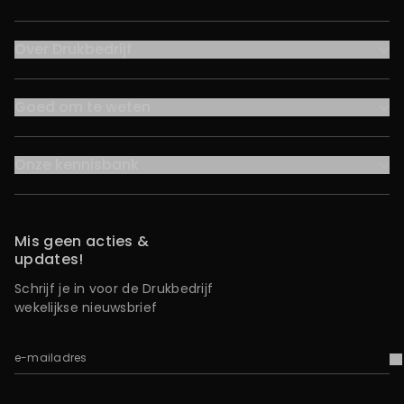
Over Drukbedrijf
Goed om te weten
Onze kennisbank
Mis geen acties &
updates!
Schrijf je in voor de Drukbedrijf
wekelijkse nieuwsbrief
e-mailadres
V