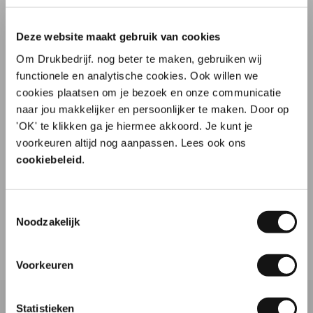
8
Deze website maakt gebruik van cookies
Om Drukbedrijf. nog beter te maken, gebruiken wij
Gewoon goed
functionele en analytische cookies. Ook willen we
cookies plaatsen om je bezoek en onze communicatie
Prima drukwerk. Krijgt wat je verwacht en wat je
naar jou makkelijker en persoonlijker te maken. Door op
besteld. Binnen paar dagen geleverd
'OK' te klikken ga je hiermee akkoord. Je kunt je
10% korting op je
voorkeuren altijd nog aanpassen. Lees ook ons
Aanbeveling
JA!
eerste order?
cookiebeleid
.
Datum
30-07-2026
Door
Bram Albertus
, Delft
Toestemmingsselectie
Naam
Noodzakelijk
Bekijk meer reviews
Voorkeuren
E-mailadres
Statistieken