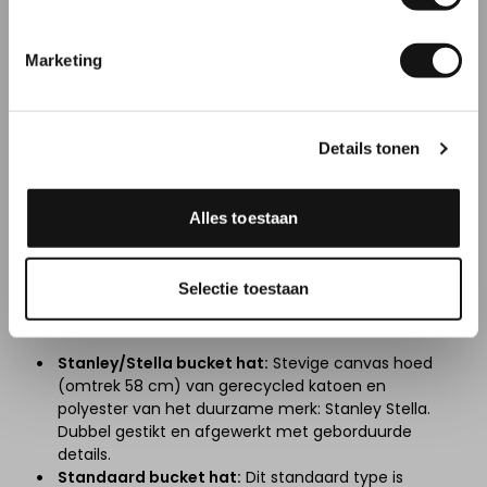
Meer info over Bucket Hats
Inschrijven
Marketing
Welke bucket hats kun je laten
bedrukken?
Details tonen
Wij bij Drukbedrijf vinden het belangrijk dat we een
kwalitatief assortiment kunnen bieden. Daarom
bieden wij verschillende soorten bucket hats aan.
Alles toestaan
Afhankelijk van de uitstraling die je zoekt. Denk aan
duurzame stoffen, sportieve modellen of juist
opvallende prints. Deze bucket hats zijn perfect te
Selectie toestaan
combineren met ander
festival drukwerk
of andere
zomerproducten
.
Stanley/Stella bucket hat
:
Stevige canvas hoed
(omtrek 58 cm) van gerecycled katoen en
polyester van het duurzame merk: Stanley Stella.
Dubbel gestikt en afgewerkt met geborduurde
details.
Standaard bucket hat:
Dit standaard type is