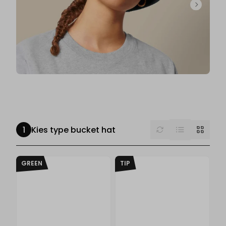
List
Reset
Grid
Kies type bucket hat
GREEN
TIP