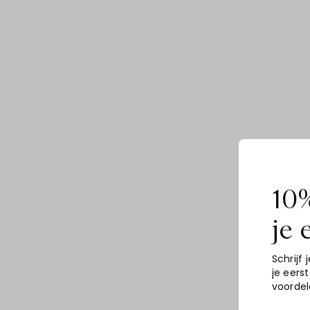
10%
je 
Schrijf j
je eers
voordel