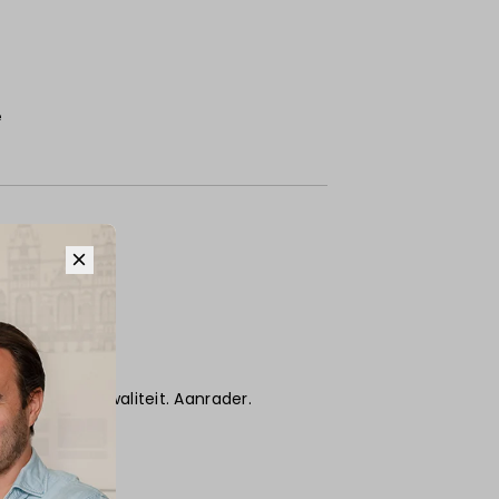
e
verd. Puike kwaliteit. Aanrader.
6