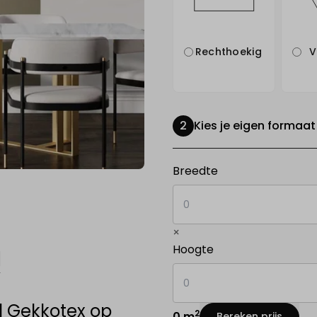
Rechthoekig
V
Kies je eigen formaat
in centimeters
Breedte
×
in centimeters
Hoogte
l Gekkotex op
2
0 m
Bereken prijs