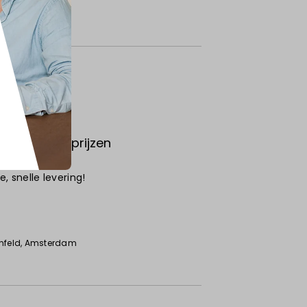
kwaliteit & prijzen
, snelle levering!
6
nfeld
, Amsterdam