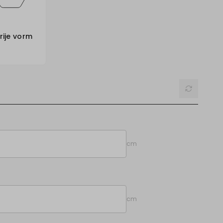
rije vorm
Reset
cm
cm