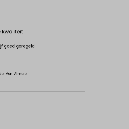
kwaliteit
rijf goed geregeld
6
der Ven
, Almere