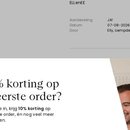
ELLenEE
Aanbeveling
JA!
Datum
07-08-2026
Door
Elly
, Liempd
10
 korting op
Top
eerste order?
Snel en volgens afspraak gele
e in, krijg
10% korting
op
te order
, én nog veel meer
en.
Aanbeveling
JA!
Datum
06-08-202