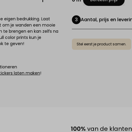
je eigen bedrukking. Laat
Aantal, prijs en leveri
aat om je wanden een mooie
an te brengen en kan zelfs na
l color prints kun je
ok te geven!
Stel eerst je product samen.
itioneren
tickers laten maken
!
100%
van de klanten 