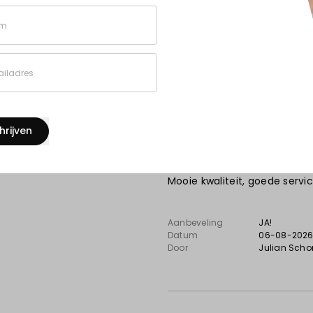
Door
Jack
, Leiden
m
iladres
10
hrijven
Perfecte service, goede 
Mooie kwaliteit, goede service
Aanbeveling
JA!
Datum
06-08-202
Door
Julian Scho