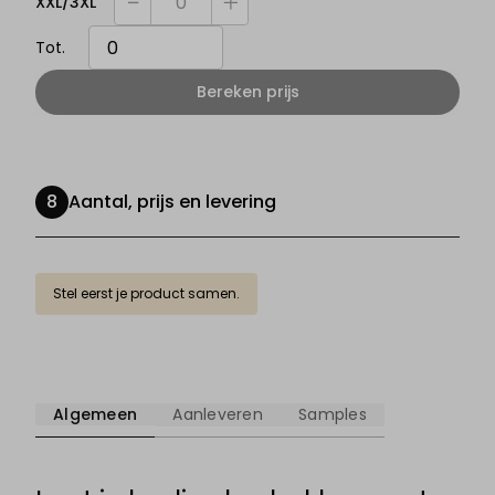
XXL/3XL
één minder
één meer
Tot.
Bereken prijs
Aantal, prijs en levering
Stel eerst je product samen.
Algemeen
Aanleveren
Samples