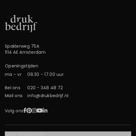
Spaklerweg 75A
1114 AE Amsterdam
Openingstijden
ma - vr
08.30 - 17.00 uur
Bel ons
020 - 348 48 72
Mail ons
info@drukbedrijf.nl
Facebook
Pinterest
Instagram
YouTube
LinkedIn
Volg ons
Over Drukbedrijf