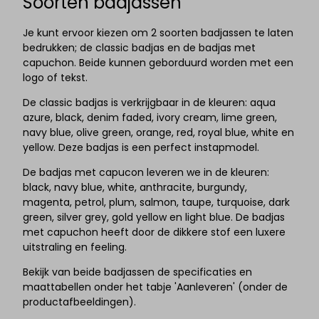
Soorten badjassen
Je kunt ervoor kiezen om 2 soorten badjassen te laten
bedrukken; de classic badjas en de badjas met
capuchon. Beide kunnen geborduurd worden met een
logo of tekst.
De classic badjas is verkrijgbaar in de kleuren: aqua
azure, black, denim faded, ivory cream, lime green,
navy blue, olive green, orange, red, royal blue, white en
yellow. Deze badjas is een perfect instapmodel.
De badjas met capucon leveren we in de kleuren:
black, navy blue, white, anthracite, burgundy,
magenta, petrol, plum, salmon, taupe, turquoise, dark
green, silver grey, gold yellow en light blue. De badjas
met capuchon heeft door de dikkere stof een luxere
uitstraling en feeling.
Bekijk van beide badjassen de specificaties en
maattabellen onder het tabje 'Aanleveren' (onder de
productafbeeldingen).