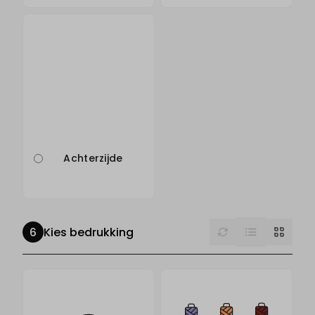
Achterzijde
List
Reset
Grid
Kies bedrukking