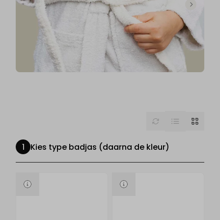
List
Reset
Grid
Kies type badjas (daarna de kleur)