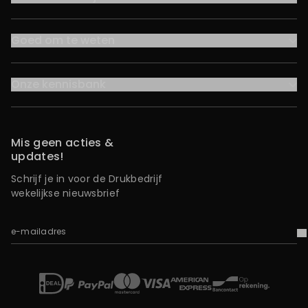
Goed om te weten
Onze kennisbank
Mis geen acties &
updates!
Schrijf je in voor de Drukbedrijf
wekelijkse nieuwsbrief
e-mailadres
V
iDEAL
Mastercard
Bancontact
American Express
Op rekening
Paypal
Visa