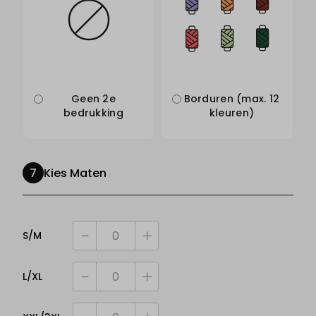
Geen 2e
Borduren (max. 12
bedrukking
kleuren)
Kies Maten
S/M
één minder
één meer
L/XL
één minder
één meer