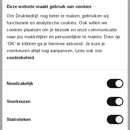
downloaden en aanpassen van de kapvorm ging
Deze website maakt gebruik van cookies
heel vlot, echt gebruiksvriendelijk. De kwaliteit van
het vloeipapier zelf is ook top. Combinatie van goeie
Om Drukbedrijf. nog beter te maken, gebruiken wij
service en een mooie, overzichtelijke website — een
functionele en analytische cookies. Ook willen we
aanrader!
cookies plaatsen om je bezoek en onze communicatie
naar jou makkelijker en persoonlijker te maken. Door op
Aanbeveling
JA!
'OK' te klikken ga je hiermee akkoord. Je kunt je
Datum
01-08-2026
10% korting op je
Door
Suzan Van den Bossche
, Hofstade
voorkeuren altijd nog aanpassen. Lees ook ons
eerste order?
cookiebeleid
.
Toestemmingsselectie
Naam
Noodzakelijk
10
Voorkeuren
E-mailadres
Kwaliteit en service zijn top!
Klant is heel blij met de bouwhekdoeken en ik dus
Statistieken
heel tevreden over de kwaliteit en service van
Inschrijven
Drukbedrijf!