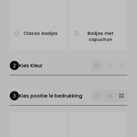
Classic badjas
Badjas met
capuchon
List
Reset
Grid
Kies Kleur
List
Reset
Grid
Kies positie 1e bedrukking