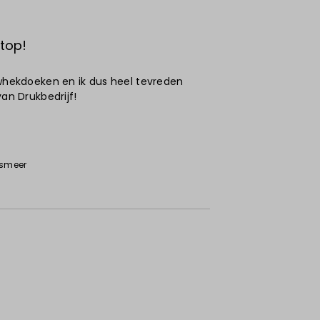
 top!
uwhekdoeken en ik dus heel tevreden
van Drukbedrijf!
lsmeer