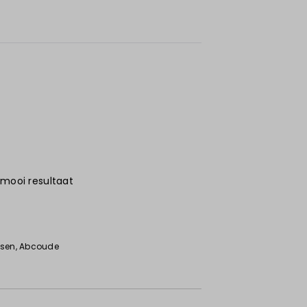
 mooi resultaat
6
ssen
, Abcoude