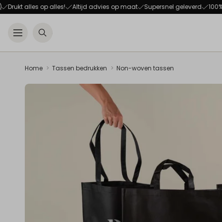
t alles op alles!
Altijd advies op maat
Supersnel geleverd
100% tevre
Open menu
Zoeken
Home
Tassen bedrukken
Non-woven tassen