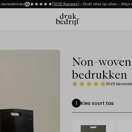
Direct naar de hoofdnavigat
Direct naar de hoofdinhoud
denheid
(3025 Reviews)
Drukt alles op alles!
Altijd advie
Non-woven 
bedrukken
3025 beoorde
Kies soort tas