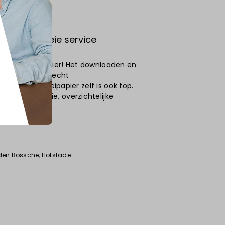
ucten en goeie service
rukte vloeipapier! Het downloaden en
ng heel vlot, echt
eit van het vloeipapier zelf is ook top.
e en een mooie, overzichtelijke
den Bossche
, Hofstade