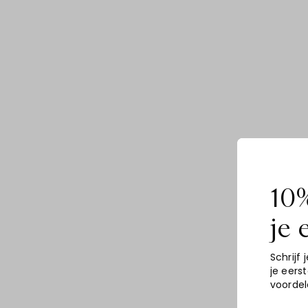
10%
je 
Schrijf j
je eers
voordel