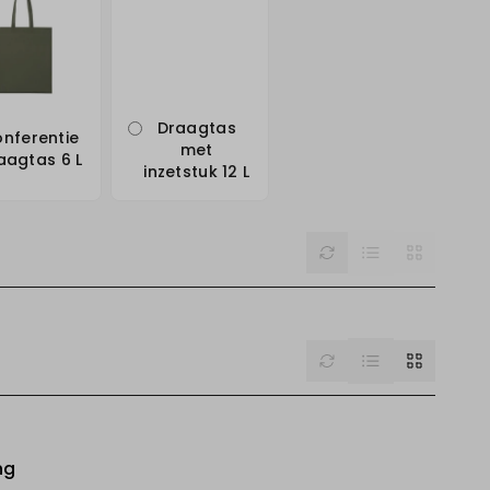
Draagtas
nferentie
met
aagtas 6 L
inzetstuk 12 L
List
Reset
Grid
List
Reset
Grid
ng