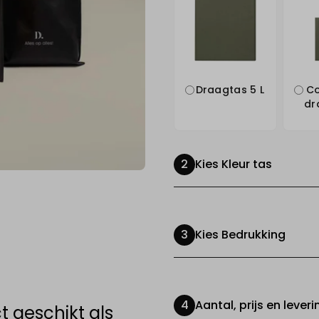
Draagtas 5 L
Co
dr
Kies Kleur tas
Kies Bedrukking
Aantal, prijs en leveri
 geschikt als