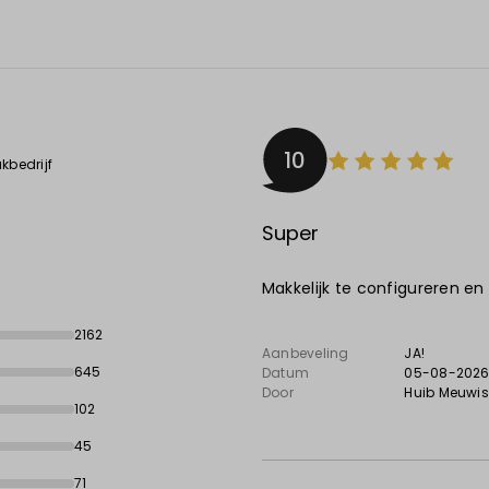
10
kbedrijf
Super
Makkelijk te configureren en
2162
Aanbeveling
JA!
645
Datum
05-08-202
Door
Huib Meuwi
102
45
71