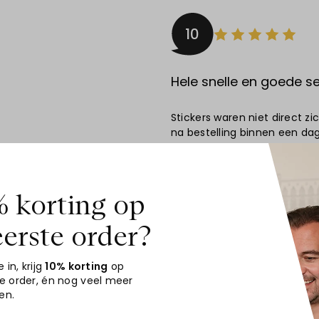
10
Hele snelle en goede se
Stickers waren niet direct z
na bestelling binnen een dag
en drukvoorbeeld. na twee d
bijzonder!
 korting op
Aanbeveling
JA!
Datum
04-08-202
eerste order?
Door
Frank Lam
e in, krijg
10% korting
op
te order
, én nog veel meer
en.