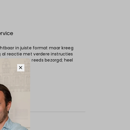
rvice
ichtbaar in juiste format maar kreeg
 al reactie met verdere instructies
agen waren ze reeds bezorgd; heel
6
me
, Kapelle