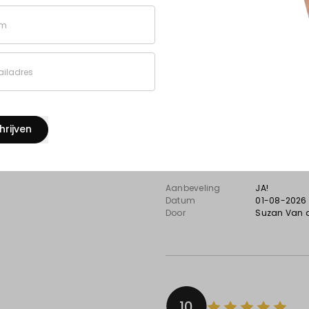
10
m
Zeer kwalitatieve prod
iladres
Super tevreden over het bed
aanpassen van de kapvorm gi
gebruiksvriendelijk. De kwalit
hrijven
Combinatie van goeie servic
website — een aanrader!
Aanbeveling
JA!
Datum
01-08-2026
Door
Suzan Van 
10