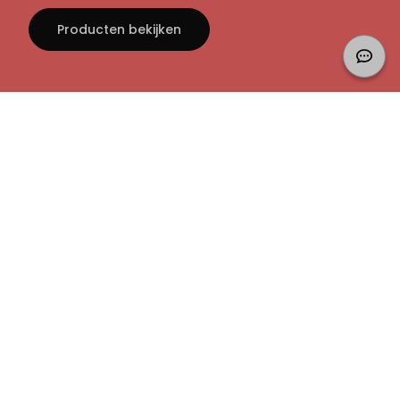
Producten bekijken
Home
Presentatiemateriaal bedrukken
Banier bedrukken
Ons aanbod
Sorteer:
Bestseller
A-Z
New