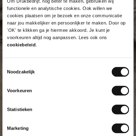
Om Drukbedrijf. nog beter te maken, gebruiken wij
functionele en analytische cookies. Ook willen we
cookies plaatsen om je bezoek en onze communicatie
naar jou makkelijker en persoonlijker te maken. Door op
'OK' te klikken ga je hiermee akkoord. Je kunt je
10% korting op je
voorkeuren altijd nog aanpassen. Lees ook ons
eerste order?
cookiebeleid
.
Toestemmingsselectie
Naam
Noodzakelijk
Voorkeuren
E-mailadres
Statistieken
Inschrijven
Marketing