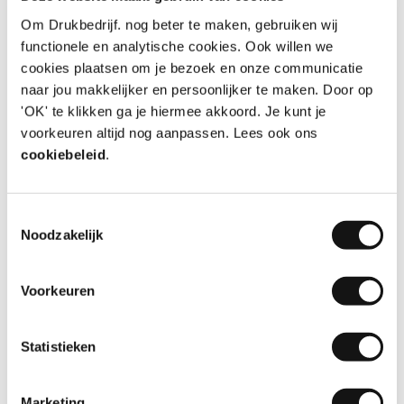
Snel geleverd en goede kwaliteit
Om Drukbedrijf. nog beter te maken, gebruiken wij
Zoals altijd weer bij Drukbedrijf goed geregeld
functionele en analytische cookies. Ook willen we
cookies plaatsen om je bezoek en onze communicatie
Aanbeveling
JA!
naar jou makkelijker en persoonlijker te maken. Door op
Datum
06-08-2026
'OK' te klikken ga je hiermee akkoord. Je kunt je
Door
Dinesh van der Ven
, Almere
voorkeuren altijd nog aanpassen. Lees ook ons
cookiebeleid
.
Toestemmingsselectie
10
Noodzakelijk
Super
Voorkeuren
Makkelijk te configureren en mooi resultaat
Statistieken
Aanbeveling
JA!
Datum
05-08-2026
Door
Huib Meuwissen
, Abcoude
Marketing