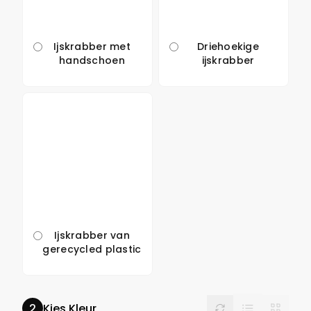
Ijskrabber met
Driehoekige
handschoen
ijskrabber
Ijskrabber van
gerecycled plastic
List
Reset
Grid
Kies Kleur