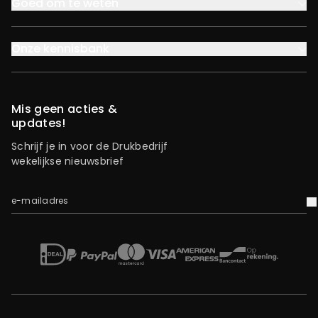
Goed om te weten
Onze kennisbank
Mis geen acties &
updates!
Schrijf je in voor de Drukbedrijf
wekelijkse nieuwsbrief
e-mailadres
V
iDEAL
Mastercard
Bancontact
American Express
Op rekening
Paypal
Visa