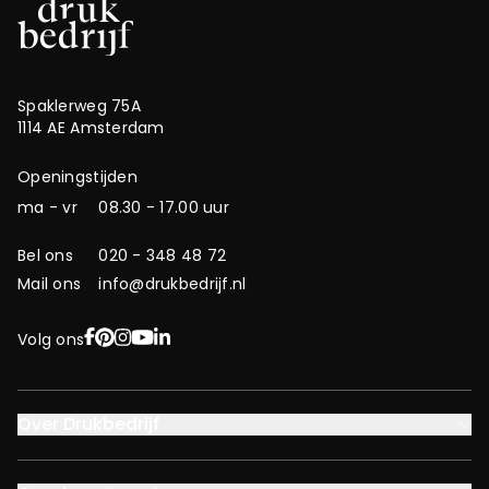
Spaklerweg 75A
1114 AE Amsterdam
Openingstijden
ma - vr
08.30 - 17.00 uur
Bel ons
020 - 348 48 72
Mail ons
info@drukbedrijf.nl
Facebook
Pinterest
Instagram
YouTube
LinkedIn
Volg ons
Over Drukbedrijf