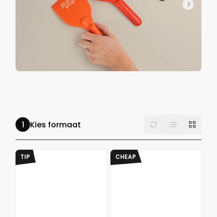
List
Reset
Grid
Kies formaat
TIP
CHEAP