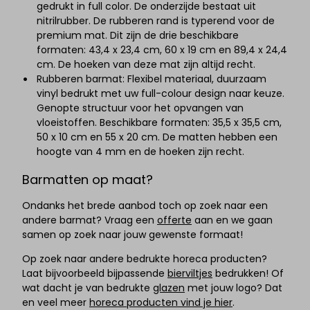
gedrukt in full color. De onderzijde bestaat uit
nitrilrubber. De rubberen rand is typerend voor de
premium mat. Dit zijn de drie beschikbare
formaten: 43,4 x 23,4 cm, 60 x 19 cm en 89,4 x 24,4
cm. De hoeken van deze mat zijn altijd recht.
Rubberen barmat: Flexibel materiaal, duurzaam
vinyl bedrukt met uw full-colour design naar keuze.
Genopte structuur voor het opvangen van
vloeistoffen. Beschikbare formaten: 35,5 x 35,5 cm,
50 x 10 cm en 55 x 20 cm. De matten hebben een
hoogte van 4 mm en de hoeken zijn recht.
Barmatten op maat?
Ondanks het brede aanbod toch op zoek naar een
andere barmat? Vraag een
offerte
aan en we gaan
samen op zoek naar jouw gewenste formaat!
Op zoek naar andere bedrukte horeca producten?
Laat bijvoorbeeld bijpassende
bierviltjes
bedrukken! Of
wat dacht je van bedrukte
glazen
met jouw logo? Dat
en veel meer
horeca producten vind je hier
.