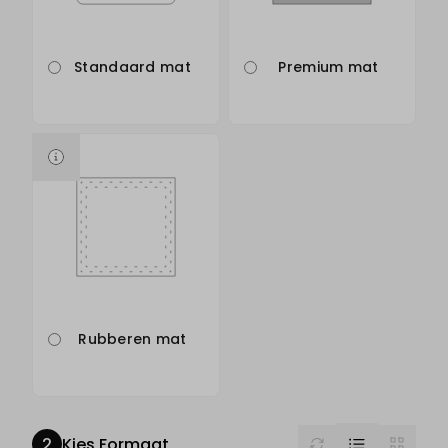
Standaard mat
Premium mat
Rubberen mat
List
Reset
Grid
Kies Formaat