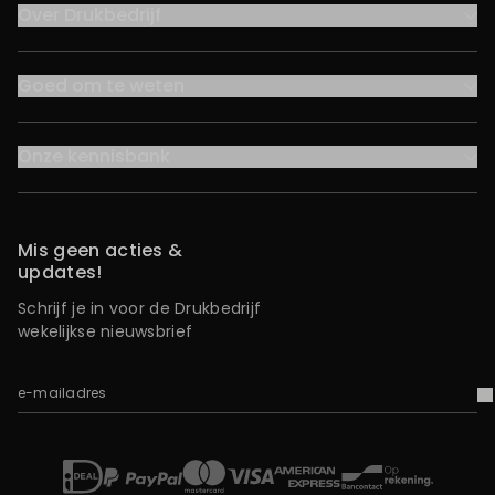
Over Drukbedrijf
Goed om te weten
Onze kennisbank
Mis geen acties &
updates!
Schrijf je in voor de Drukbedrijf
wekelijkse nieuwsbrief
e-mailadres
V
iDEAL
Mastercard
Bancontact
American Express
Op rekening
Paypal
Visa