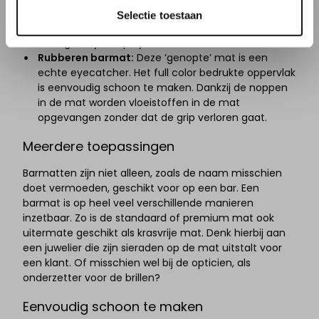
vaak gebruikt als barmat in je lokale kroeg of bar.
Selectie toestaan
Laat je logo of merknaam in full color bedrukken op
100% gerecycled polyester.
Rubberen barmat:
Deze ‘genopte’ mat is een
echte eyecatcher. Het full color bedrukte oppervlak
is eenvoudig schoon te maken. Dankzij de noppen
in de mat worden vloeistoffen in de mat
opgevangen zonder dat de grip verloren gaat.
Meerdere toepassingen
Barmatten zijn niet alleen, zoals de naam misschien
doet vermoeden, geschikt voor op een bar. Een
barmat is op heel veel verschillende manieren
inzetbaar. Zo is de standaard of premium mat ook
uitermate geschikt als krasvrije mat. Denk hierbij aan
een juwelier die zijn sieraden op de mat uitstalt voor
een klant. Of misschien wel bij de opticien, als
onderzetter voor de brillen?
Eenvoudig schoon te maken