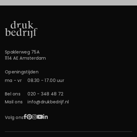
Spaklerweg 75A
1114 AE Amsterdam
Openingstijden
ma - vr
08.30 - 17.00 uur
Bel ons
020 - 348 48 72
Mail ons
info@drukbedrijf.nl
Facebook
Pinterest
Instagram
YouTube
LinkedIn
Volg ons