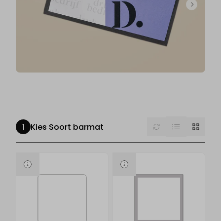
List
Reset
Grid
Kies Soort barmat