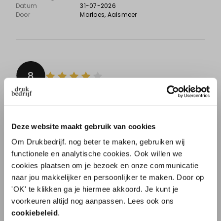
Datum
31-07-2026
Door
Marloes
, Aalsmeer
8
Gewoon goed
Deze website maakt gebruik van cookies
Prima drukwerk. Krijgt wat je verwacht en wat je
besteld. Binnen paar dagen geleverd
Om Drukbedrijf. nog beter te maken, gebruiken wij
functionele en analytische cookies. Ook willen we
Aanbeveling
JA!
cookies plaatsen om je bezoek en onze communicatie
Datum
30-07-2026
naar jou makkelijker en persoonlijker te maken. Door op
Door
Bram Albertus
, Delft
'OK' te klikken ga je hiermee akkoord. Je kunt je
10% korting op je
voorkeuren altijd nog aanpassen. Lees ook ons
eerste order?
cookiebeleid
.