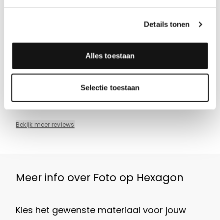
Super
Details tonen
Makkelijk te configureren en mooi resultaat
Alles toestaan
Aanbeveling
JA!
Datum
05-08-2026
Door
Huib Meuwissen
, Abcoude
Selectie toestaan
Bekijk meer reviews
Meer info over Foto op Hexagon
Kies het gewenste materiaal voor jouw