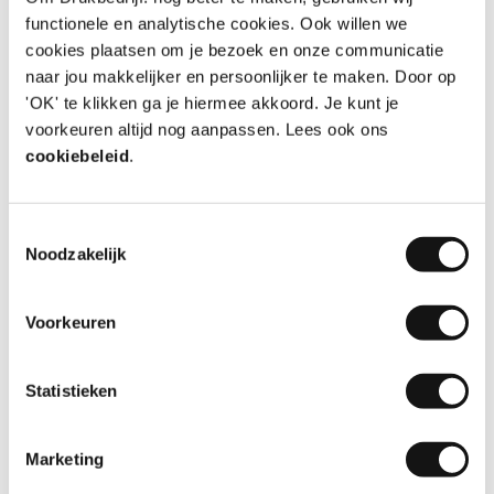
functionele en analytische cookies. Ook willen we
cookies plaatsen om je bezoek en onze communicatie
naar jou makkelijker en persoonlijker te maken. Door op
'OK' te klikken ga je hiermee akkoord. Je kunt je
8
voorkeuren altijd nog aanpassen. Lees ook ons
cookiebeleid
.
Snel geleverd en goede kwaliteit
Toestemmingsselectie
Zoals altijd weer bij Drukbedrijf goed geregeld
Noodzakelijk
Aanbeveling
JA!
Datum
06-08-2026
Voorkeuren
Door
Dinesh van der Ven
, Almere
Statistieken
10
Marketing