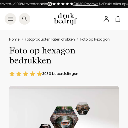
Direct naar de hoofdnavigat
Direct naar de hoofdinhoud
100% tevredenheid
(3030 Reviews)
Drukt alles op alles!
Open menu
Zoeken
Winke
Profiel
Home
Fotoproducten laten drukken
Foto op Hexagon
Foto op hexagon
bedrukken
3030 beoordelingen