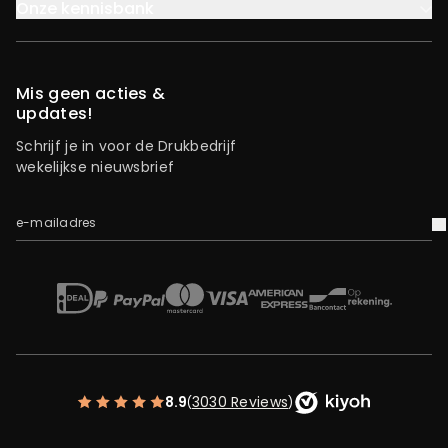
Onze kennisbank
Mis geen acties &
updates!
Schrijf je in voor de Drukbedrijf
wekelijkse nieuwsbrief
e-mailadres
V
iDEAL
Mastercard
Bancontact
American Express
Op rekening
Paypal
Visa
8.9
3030 Reviews
(
)