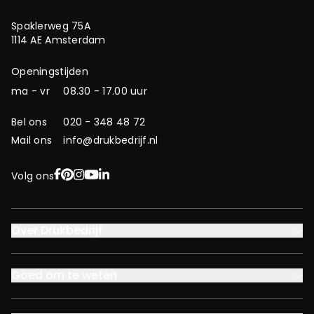
Spaklerweg 75A
1114 AE Amsterdam
Openingstijden
ma - vr
08.30 - 17.00 uur
Bel ons
020 - 348 48 72
Mail ons
info@drukbedrijf.nl
Facebook
Pinterest
Instagram
YouTube
LinkedIn
Volg ons
Over Drukbedrijf
Goed om te weten