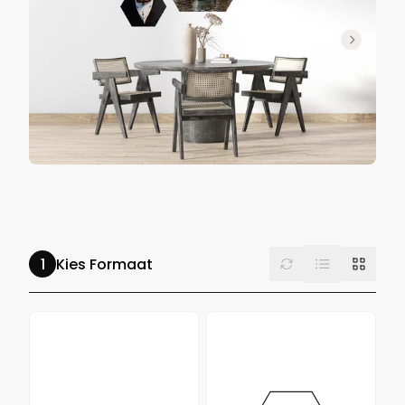
List
Reset
Grid
Kies Formaat