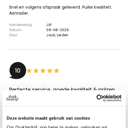
Snel en volgens afspraak geleverd. Puike kwaliteit.
Aanrader.
Aanbeveling
JA!
Datum
06-08-2026
Door
Jack
, Leiden
10
Perfecte service, goede kwaliteit & prijzen
Mooie kwaliteit, goede service, snelle levering!
Aanbeveling
JA!
Deze website maakt gebruik van cookies
Datum
06-08-2026
Door
Julian Schonfeld
, Amsterdam
Om Drukbedrijf. nog beter te maken, gebruiken wij