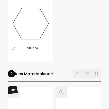
40 cm
List
Reset
Grid
Kies Materiaalsoort
TIP