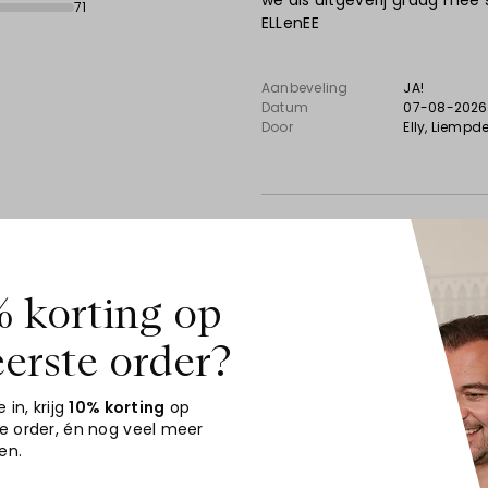
we als uitgeverij graag mee 
71
ELLenEE
Aanbeveling
JA!
Datum
07-08-2026
Door
Elly
, Liempd
10
 korting op
eerste order?
Top
Snel en volgens afspraak gele
e in, krijg
10% korting
op
te order
, én nog veel meer
en.
Aanbeveling
JA!
Datum
06-08-202