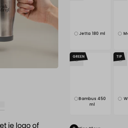
Jetta 180 ml
M
GREEN
TIP
Bambus 450
W
ml
 je logo of