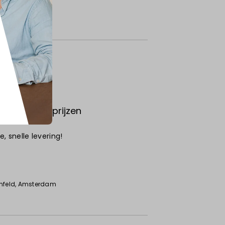
kwaliteit & prijzen
, snelle levering!
6
nfeld
, Amsterdam