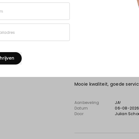
Door
Jack
, Leiden
m
iladres
10
hrijven
Perfecte service, goede 
Mooie kwaliteit, goede service
Aanbeveling
JA!
Datum
06-08-202
Door
Julian Scho