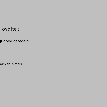
kwaliteit
rijf goed geregeld
6
der Ven
, Almere