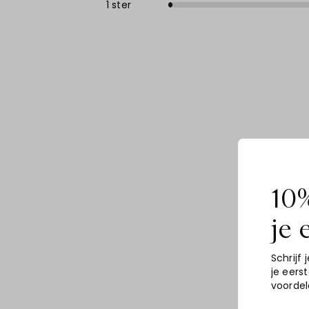
1 ster
10%
je 
Schrijf j
je eers
voordel