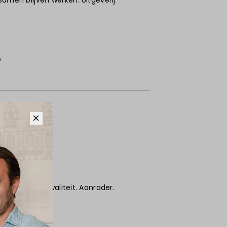
samen blijven werken. Uitgeverij
e
verd. Puike kwaliteit. Aanrader.
6