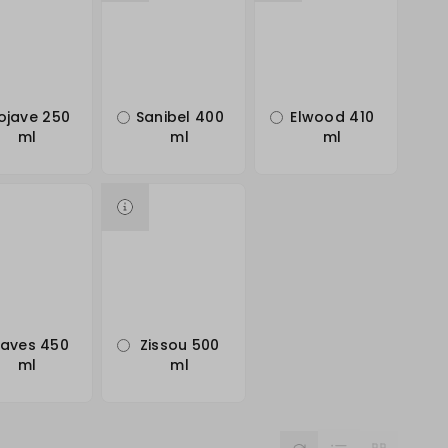
ojave 250
Sanibel 400
Elwood 410
ml
ml
ml
aves 450
Zissou 500
ml
ml
List
Reset
Grid