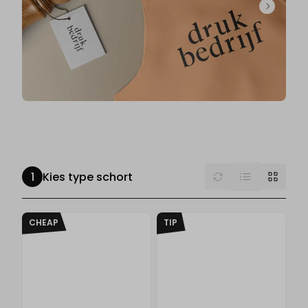
List
Reset
Grid
Kies type schort
CHEAP
TIP