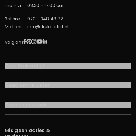
ma - vr
08.30 - 17.00 uur
Bel ons
020 - 348 48 72
Mail ons
info@drukbedrijf.nl
Facebook
Pinterest
Instagram
YouTube
LinkedIn
Volg ons
Over Drukbedrijf
Goed om te weten
Onze kennisbank
Mis geen acties &