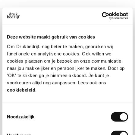
Meer info over Droogloopmat
Deze website maakt gebruik van cookies
Droogloopmat bedrukken met eigen logo
Om Drukbedrijf. nog beter te maken, gebruiken wij
Geef een warm welkom in jouw winkel, kantoor of
functionele en analytische cookies. Ook willen we
horecaonderneming met een droogloopmat met
cookies plaatsen om je bezoek en onze communicatie
logo. De mat wordt full color bedrukt met een
naar jou makkelijker en persoonlijker te maken. Door op
slijtvaste print. Je kunt de mat dus van elke gewenste
'OK' te klikken ga je hiermee akkoord. Je kunt je
kleur voorzien. Je kunt de mat ook gebruiken als rode
voorkeuren altijd nog aanpassen. Lees ook ons
loper of
beurstapijt
.
cookiebeleid
.
Wil je aanvullend
presentatiemateriaal bestellen
?
Bekijk dan al ons presentatie drukwerk!
Toestemmingsselectie
Materiaalsoort van de mat
Noodzakelijk
Jouw droogloopmat met eigen logo wordt gemaakt
van velours. De achterzijde is een TPE backing, dat