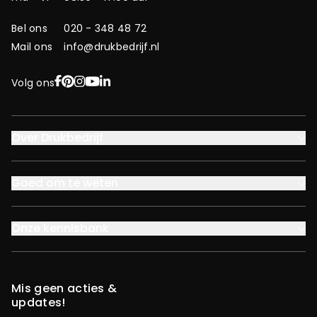
Bel ons
020 - 348 48 72
Mail ons
info@drukbedrijf.nl
Facebook
Pinterest
Instagram
YouTube
LinkedIn
Volg ons
Over Drukbedrijf
Goed om te weten
Onze kennisbank
Mis geen acties &
updates!