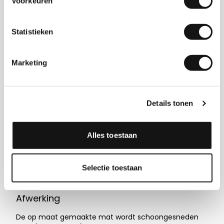
Voorkeuren
bestaat uit gerecycled materiaal. Daarnaast heeft de
achterzijde een hoge anti-slip waarde, waardoor die
netjes op zijn plek blijft liggen. De hoge kwaliteit mat is
Statistieken
geschikt voor alle binnen vloeren, inclusief vloeren
met vloerverwarming. Je rolt het eenvoudig uit op
vlakke ondergronden. Een ander voordeel is dat het
Marketing
materiaal wasbaar is op 30 graden.
Alle specificaties op een rijtje
:
Details tonen
Materiaal: velours toplaag + TPE-backing met hoge
anti slip
Gewicht: 2000 gr/m2
Alles toestaan
Dikte: 4/5 mm
Maximale print breedte: 280 cm
Afwerking: schoonsnijden
Wasbaar: ja, max. 30 graden
Selectie toestaan
Overig: geschikt voor alle binnen vloeren
Afwerking
De op maat gemaakte mat wordt schoongesneden