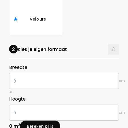
Velours
Reset
Kies je eigen formaat
in centimeters
Breedte
cm
×
in centimeters
Hoogte
cm
2
0 m
Bereken prijs