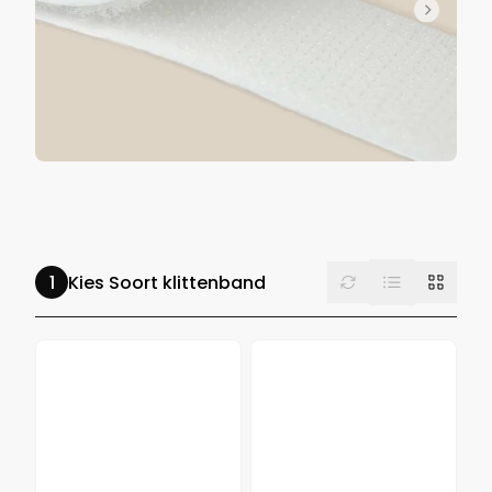
List
Reset
Grid
Kies Soort klittenband