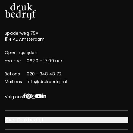
Spaklerweg 75A
1114 AE Amsterdam
Openingstijden
ma - vr
08.30 - 17.00 uur
Bel ons
020 - 348 48 72
Mail ons
info@drukbedrijf.nl
Facebook
Pinterest
Instagram
YouTube
LinkedIn
Volg ons
Over Drukbedrijf