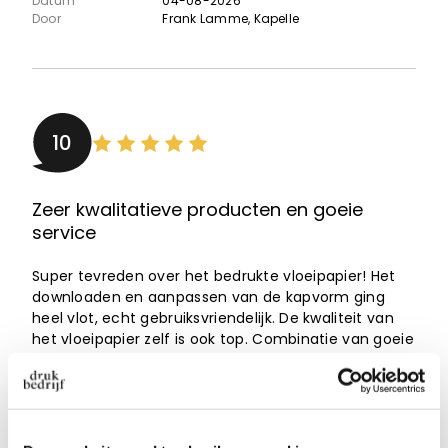
Datum
04-08-2026
Door
Frank Lamme
, Kapelle
10
Zeer kwalitatieve producten en goeie
service
Super tevreden over het bedrukte vloeipapier! Het
downloaden en aanpassen van de kapvorm ging
heel vlot, echt gebruiksvriendelijk. De kwaliteit van
het vloeipapier zelf is ook top. Combinatie van goeie
service en een mooie, overzichtelijke website — een
aanrader!
Aanbeveling
JA!
Datum
01-08-2026