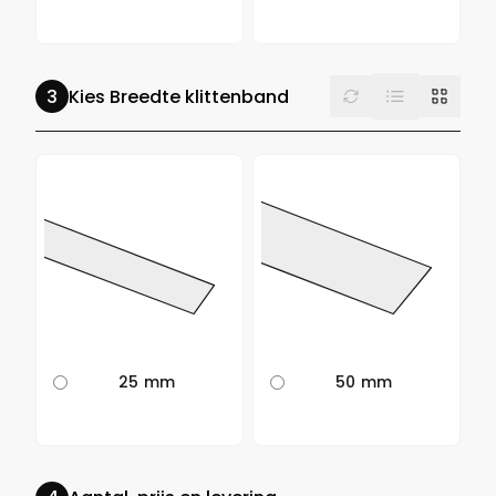
List
Reset
Grid
Kies Breedte klittenband
25 mm
50 mm