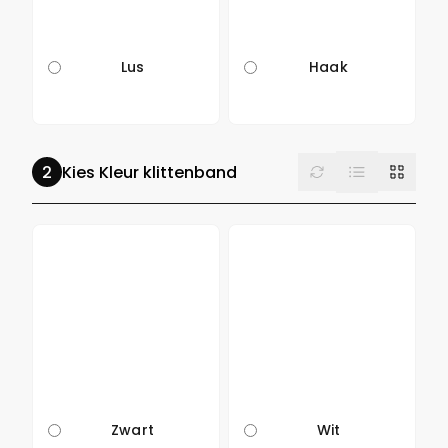
Lus
Haak
List
Reset
Grid
Kies Kleur klittenband
Zwart
Wit