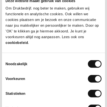
Deze website maakt gebruik van cookies
Door
Suzan Van den Bossche
, Hofstade
Om Drukbedrijf. nog beter te maken, gebruiken wij
functionele en analytische cookies. Ook willen we
cookies plaatsen om je bezoek en onze communicatie
naar jou makkelijker en persoonlijker te maken. Door op
10
'OK' te klikken ga je hiermee akkoord. Je kunt je
voorkeuren altijd nog aanpassen. Lees ook ons
cookiebeleid
.
Kwaliteit en service zijn top!
Klant is heel blij met de bouwhekdoeken en ik dus
Toestemmingsselectie
heel tevreden over de kwaliteit en service van
Noodzakelijk
Drukbedrijf!
Aanbeveling
JA!
Voorkeuren
Datum
31-07-2026
Door
Marloes
, Aalsmeer
Statistieken