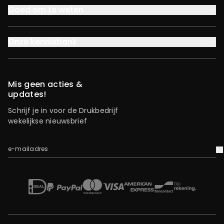
Goed om te weten
Onze kennisbank
Mis geen acties &
updates!
Schrijf je in voor de Drukbedrijf
wekelijkse nieuwsbrief
e-mailadres
V
iDEAL
Mastercard
Bancontact
American Express
Op rekening
Paypal
Visa