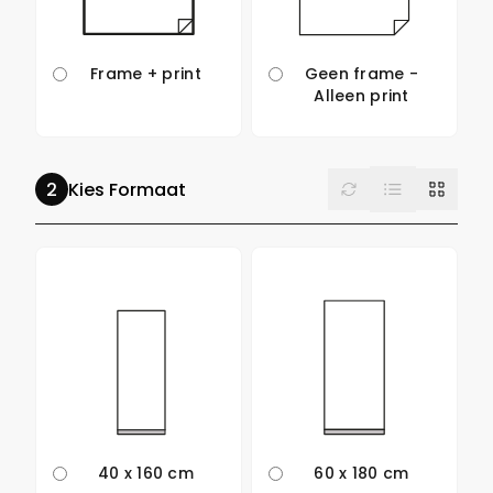
Frame + print
Geen frame -
Alleen print
List
Reset
Grid
Kies Formaat
40 x 160 cm
60 x 180 cm