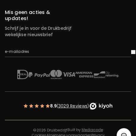
Mis geen acties &
updates!
Schrijf je in voor de Drukbedrijf
wekelijkse nieuwsbrief
e-mailadres
V
iDEAL
Mastercard
Bancontact
American Express
Op rekening
Paypal
Visa
8.9
3029 Reviews
(
)
Built by
Mediacode
©2026 Drukbedrijf
Cookies
Algemene voorwaarden
Privacy