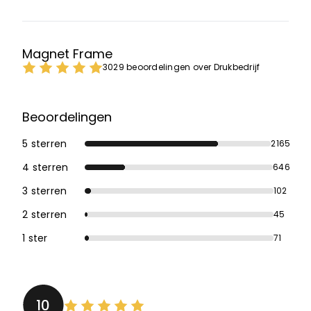
Magnet Frame
3029 beoordelingen over Drukbedrijf
Beoordelingen
5 sterren
2165
4 sterren
646
3 sterren
102
2 sterren
45
1 ster
71
10