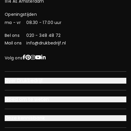
1114 AE Amsterdam
Openingstijden
ma - vr
08.30 - 17.00 uur
Bel ons
020 - 348 48 72
Mail ons
info@drukbedrijf.nl
Facebook
Pinterest
Instagram
YouTube
LinkedIn
Volg ons
Over Drukbedrijf
Goed om te weten
Onze kennisbank