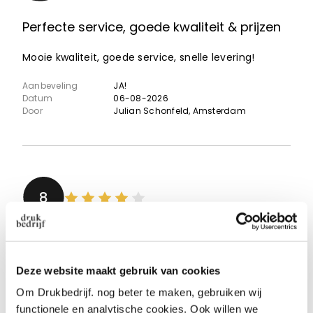
Perfecte service, goede kwaliteit & prijzen
Mooie kwaliteit, goede service, snelle levering!
Aanbeveling
JA!
Datum
06-08-2026
Door
Julian Schonfeld
, Amsterdam
8
Snel geleverd en goede kwaliteit
Deze website maakt gebruik van cookies
Zoals altijd weer bij Drukbedrijf goed geregeld
Om Drukbedrijf. nog beter te maken, gebruiken wij
Aanbeveling
JA!
functionele en analytische cookies. Ook willen we