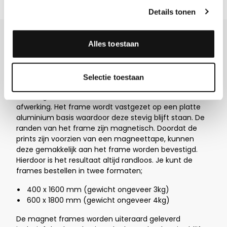
Details tonen
Meer info over Magnet frame
Alles toestaan
Magnet frame
Selectie toestaan
Het magnet frame heeft een zilver aluminium
afwerking. Het frame wordt vastgezet op een platte
aluminium basis waardoor deze stevig blijft staan. De
randen van het frame zijn magnetisch. Doordat de
prints zijn voorzien van een magneettape, kunnen
deze gemakkelijk aan het frame worden bevestigd.
Hierdoor is het resultaat altijd randloos. Je kunt de
frames bestellen in twee formaten;
400 x 1600 mm (gewicht ongeveer 3kg)
600 x 1800 mm (gewicht ongeveer 4kg)
De magnet frames worden uiteraard geleverd