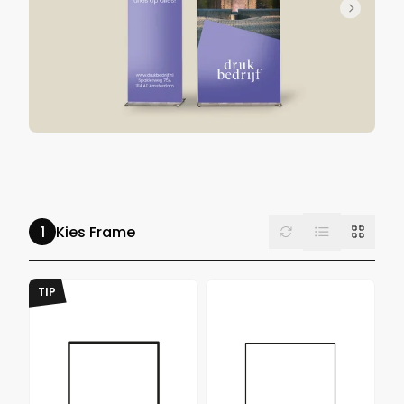
List
Reset
Grid
Kies Frame
TIP