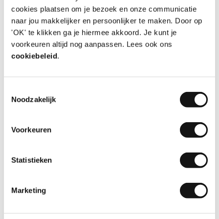
Datum
06-08-2026
cookies plaatsen om je bezoek en onze communicatie
Door
Dinesh van der Ven
, Almere
naar jou makkelijker en persoonlijker te maken. Door op
'OK' te klikken ga je hiermee akkoord. Je kunt je
voorkeuren altijd nog aanpassen. Lees ook ons
cookiebeleid
.
10
Toestemmingsselectie
Noodzakelijk
Super
Makkelijk te configureren en mooi resultaat
Voorkeuren
Aanbeveling
JA!
Datum
05-08-2026
Statistieken
Door
Huib Meuwissen
, Abcoude
Marketing
Bekijk meer reviews