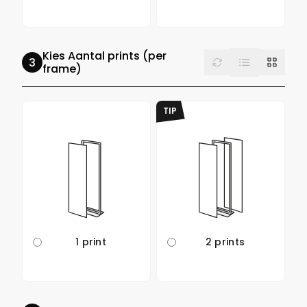
List
Kies Aantal prints (per
Reset
Grid
frame)
TIP
1 print
2 prints