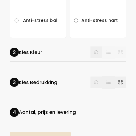
Anti-stress bal
Anti-stress hart
List
Reset
Grid
Kies Kleur
List
Reset
Grid
Kies Bedrukking
Aantal, prijs en levering