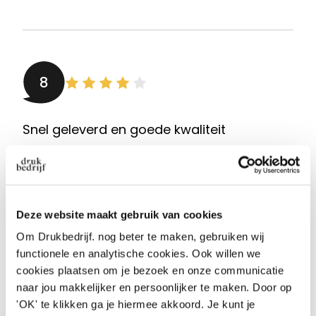
8
Snel geleverd en goede kwaliteit
Zoals altijd weer bij Drukbedrijf goed geregeld
Aanbeveling
JA!
Datum
06-08-2026
Door
Dinesh van der Ven
, Almere
Deze website maakt gebruik van cookies
Om Drukbedrijf. nog beter te maken, gebruiken wij
functionele en analytische cookies. Ook willen we
cookies plaatsen om je bezoek en onze communicatie
naar jou makkelijker en persoonlijker te maken. Door op
10
'OK' te klikken ga je hiermee akkoord. Je kunt je