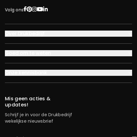
Facebook
Pinterest
Instagram
YouTube
LinkedIn
Volg ons
Over Drukbedrijf
Goed om te weten
Onze kennisbank
Mis geen acties &
updates!
Schrijf je in voor de Drukbedrijf
wekelijkse nieuwsbrief
e-mailadres