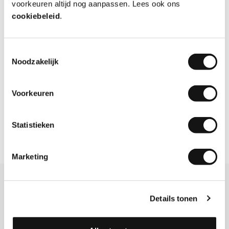
voorkeuren altijd nog aanpassen. Lees ook ons
cookiebeleid
.
Super
Makkelijk te configureren en mooi resultaat
Toestemmingsselectie
Noodzakelijk
Aanbeveling
JA!
Datum
05-08-2026
Door
Huib Meuwissen
, Abcoude
Voorkeuren
Statistieken
Bekijk meer reviews
Marketing
Meer info over Stressballen
Details tonen
De anti stress ballen zijn bedoeld om in te knijpen, mee