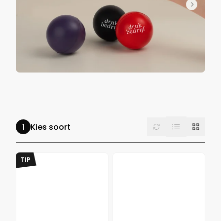
List
Reset
Grid
Kies soort
TIP