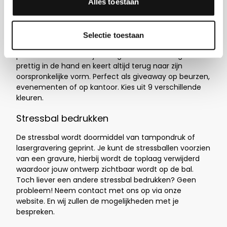
te stuiteren en om mee te gooien. Het materiaal
Alles toestaan
waarmee de ballen zijn gemaakt is PU foam. Dit zorgt
er voor dat de ballen knijpbaar zijn. De klassieke
stressbal is van zacht, veerkrachtig schuimrubber.
Selectie toestaan
Ideaal om spanning te verlichten of als speels
promotiemiddel met jouw logo. De stressbal ligt
prettig in de hand en keert altijd terug naar zijn
oorspronkelijke vorm. Perfect als giveaway op beurzen,
evenementen of op kantoor. Kies uit 9 verschillende
kleuren.
Stressbal bedrukken
De stressbal wordt doormiddel van tampondruk of
lasergravering geprint. Je kunt de stressballen voorzien
van een gravure, hierbij wordt de toplaag verwijderd
waardoor jouw ontwerp zichtbaar wordt op de bal.
Toch liever een andere stressbal bedrukken? Geen
probleem! Neem contact met ons op via onze
website. En wij zullen de mogelijkheden met je
bespreken.