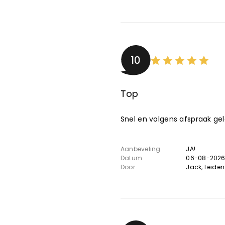
10
Top
Snel en volgens afspraak gele
Aanbeveling
JA!
Datum
06-08-202
Door
Jack
, Leiden