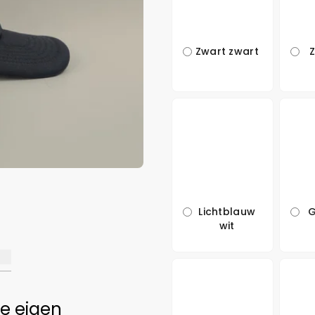
Zwart zwart
Lichtblauw
G
wit
je eigen