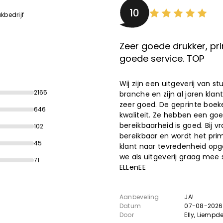
10
kbedrijf
Zeer goede drukker, pri
goede service. TOP
Wij zijn een uitgeverij van 
2165
branche en zijn al jaren klant
zeer goed. De geprinte boek
646
kwaliteit. Ze hebben een goe
bereikbaarheid is goed. Bij v
102
bereikbaar en wordt het pri
45
klant naar tevredenheid opg
we als uitgeverij graag mee 
71
ELLenEE
Aanbeveling
JA!
Datum
07-08-2026
Door
Elly
, Liempd