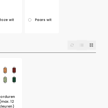
Roze wit
Paars wit
List
Reset
Grid
Borduren
(max. 12
kleuren)