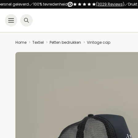
geleverd
100% tevredenheid
(3029 Reviews)
Drukt alles o
Open menu
Zoeken
Home
Textiel
Petten bedrukken
Vintage cap