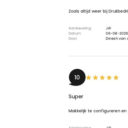
Zoals altijd weer bij Drukbed
Aanbeveling
JA!
Datum
06-08-202
Door
Dinesh van 
10
Super
Makkelijk te configureren en
Aanbeveling
JA!