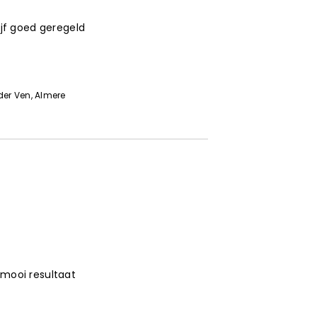
rijf goed geregeld
6
der Ven
, Almere
 mooi resultaat