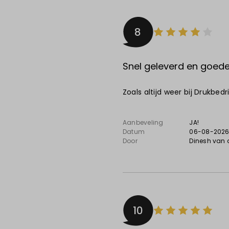
8
Snel geleverd en goede 
Zoals altijd weer bij Drukbed
Aanbeveling
JA!
Datum
06-08-202
Door
Dinesh van 
10