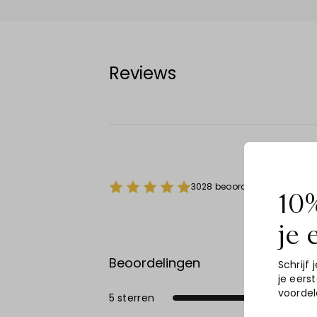
Reviews
3028 beoordelingen over Dru
10%
je 
Beoordelingen
Schrijf j
je eers
voordel
5 sterren