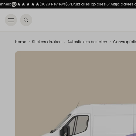
(3028 Reviews)
Drukt alles op alles!
Altijd advies op ma
Open menu
Zoeken
Home
Stickers drukken
Autostickers bestellen
Carwrapfoli