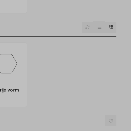
List
Reset
Grid
rije vorm
Reset