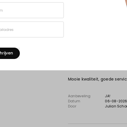
646
Datum
06-08-202
Door
Jack
, Leiden
m
102
45
iladres
71
10
hrijven
Perfecte service, goede 
Mooie kwaliteit, goede service
Aanbeveling
JA!
Datum
06-08-202
Door
Julian Scho