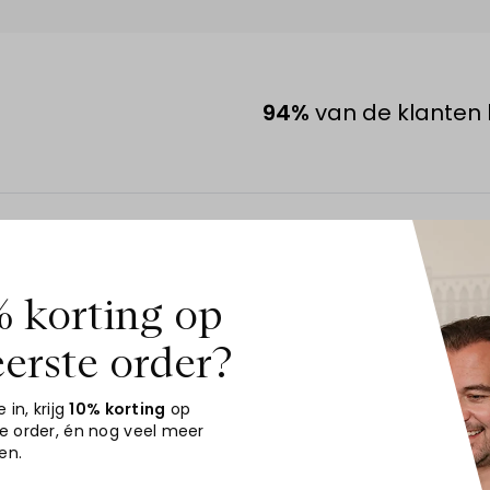
94%
van de klanten 
10
kbedrijf
 korting op
eerste order?
Top
e in, krijg
10% korting
op
Snel en volgens afspraak gele
te order
, én nog veel meer
en.
2164
Aanbeveling
JA!