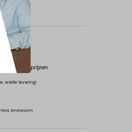
6
kwaliteit & prijzen
, snelle levering!
6
nfeld
, Amsterdam