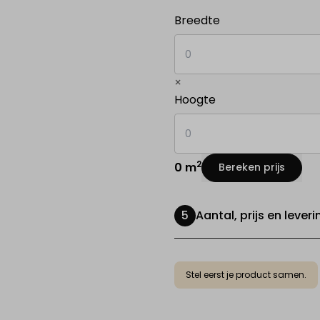
in centimeters
Breedte
×
in centimeters
Hoogte
2
0 m
Bereken prijs
Aantal, prijs en leveri
Stel eerst je product samen.