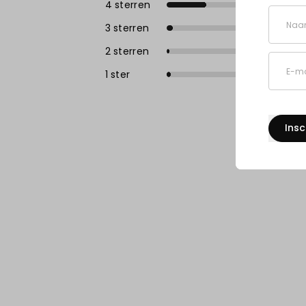
4 sterren
Naa
3 sterren
2 sterren
E-ma
1 ster
Insc