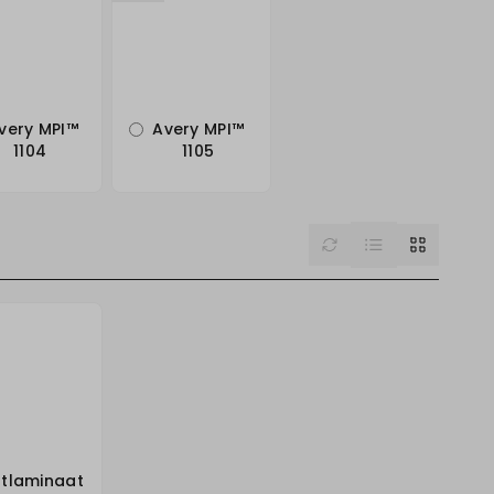
very MPI™
Avery MPI™
1104
1105
List
Reset
Grid
tlaminaat