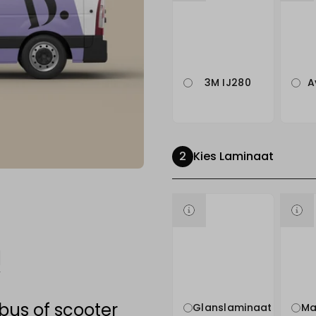
3M IJ280
A
Kies Laminaat
bus of scooter
Glanslaminaat
Ma