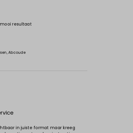
 mooi resultaat
6
ssen
, Abcoude
rvice
ichtbaar in juiste format maar kreeg