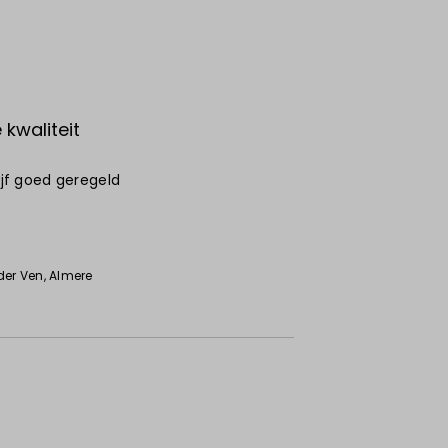
kwaliteit
rijf goed geregeld
6
der Ven
, Almere