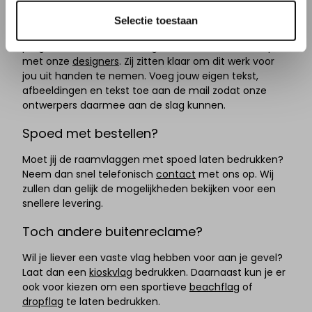
korte bestandscheck uitvoeren.
Selectie toestaan
Heb je geen Illustrator, InDesign of een ander design
programma ter beschikking? Neem dan contact op
met onze
designers
. Zij zitten klaar om dit werk voor
jou uit handen te nemen. Voeg jouw eigen tekst,
afbeeldingen en tekst toe aan de mail zodat onze
ontwerpers daarmee aan de slag kunnen.
Spoed met bestellen?
Moet jij de raamvlaggen met spoed laten bedrukken?
Neem dan snel telefonisch
contact
met ons op. Wij
zullen dan gelijk de mogelijkheden bekijken voor een
snellere levering.
Toch andere buitenreclame?
Wil je liever een vaste vlag hebben voor aan je gevel?
Laat dan een
kioskvlag
bedrukken. Daarnaast kun je er
ook voor kiezen om een sportieve
beachflag
of
dropflag
te laten bedrukken.