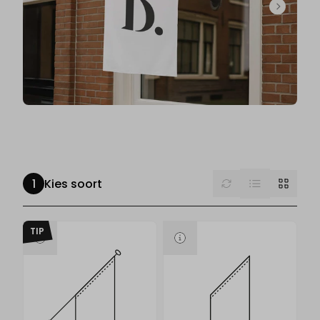
List
Reset
Grid
Kies soort
TIP