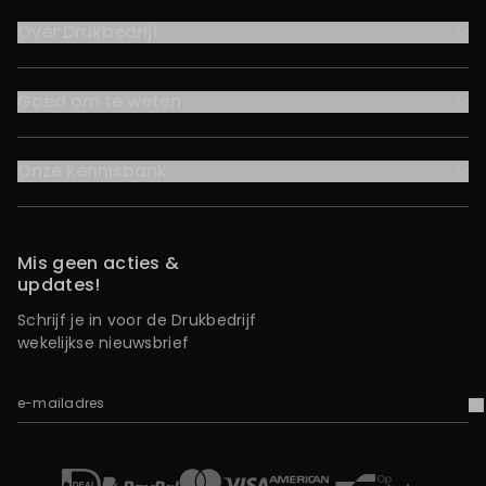
Over Drukbedrijf
Goed om te weten
Onze kennisbank
Mis geen acties &
updates!
Schrijf je in voor de Drukbedrijf
wekelijkse nieuwsbrief
e-mailadres
V
iDEAL
Mastercard
Bancontact