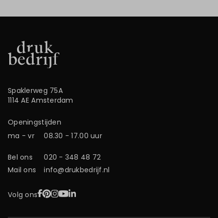
Spaklerweg 75A
1114 AE Amsterdam
Openingstijden
ma - vr
08.30 - 17.00 uur
Bel ons
020 - 348 48 72
Mail ons
info@drukbedrijf.nl
Facebook
Pinterest
Instagram
YouTube
LinkedIn
Volg ons