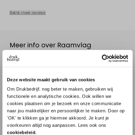
Bekijk meer reviews
Meer info over Raamvlag
Stel jouw gewenste raamvlag samen
Eigenlijk heeft de perfecte raamvlag maar één
Deze website maakt gebruik van cookies
formaat en samenstelling nodig. Een groter formaat
hangt in de weg voor de voorbijgangers, of is te zwaar
Om Drukbedrijf. nog beter te maken, gebruiken wij
voor de zuignap. Een kleinere raamvlag valt niet
functionele en analytische cookies. Ook willen we
genoeg op. Wil je toch een ander formaat hebben?
cookies plaatsen om je bezoek en onze communicatie
Vraag dan gerust een
offerte
aan.
naar jou makkelijker en persoonlijker te maken. Door op
'OK' te klikken ga je hiermee akkoord. Je kunt je
Bedrukking van de raamvlag
10% korting op je
voorkeuren altijd nog aanpassen. Lees ook ons
eerste order?
Doordat je de raamvlag full color aan beide zijden kunt
cookiebeleid
.