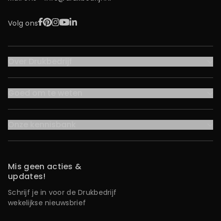
Facebook
Pinterest
Instagram
YouTube
LinkedIn
Volg ons
Over Drukbedrijf
Goed om te weten
Onze kennisbank
Mis geen acties &
updates!
Schrijf je in voor de Drukbedrijf
wekelijkse nieuwsbrief