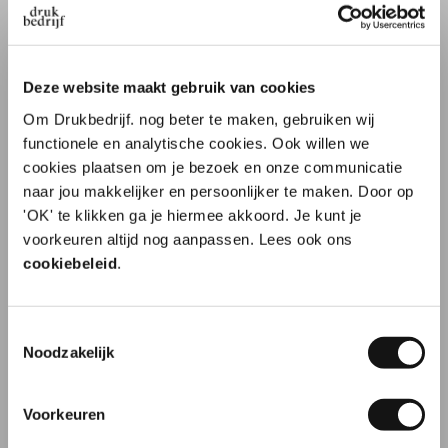
Poster ontwerp 3: Flamingo
Deze website maakt gebruik van cookies
Om Drukbedrijf. nog beter te maken, gebruiken wij
Poster ontwerp 4: Lion
functionele en analytische cookies. Ook willen we
cookies plaatsen om je bezoek en onze communicatie
naar jou makkelijker en persoonlijker te maken. Door op
Poster ontwerp 5: Hakuna Matata
'OK' te klikken ga je hiermee akkoord. Je kunt je
10% korting op je
voorkeuren altijd nog aanpassen. Lees ook ons
eerste order?
Poster ontwerp 6: Lavendel
cookiebeleid
.
Poster ontwerp 7: Sunshine
Toestemmingsselectie
Naam
Noodzakelijk
Poster ontwerp 8: Shhh...
Voorkeuren
E-mailadres