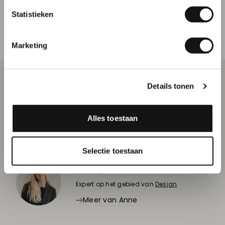
Poster ontwerp 9: Garden
Statistieken
Inschrijven
Marketing
Details tonen
Zit er een tuinposter voor jou bij? Laat dan direct je
tuinposter drukken
. Tip: je kunt je tuinposter ook
bedrukken op
spandoek materiaal
.
Alles toestaan
Selectie toestaan
Anne
Expert op het gebied van
Design
Meer van Anne