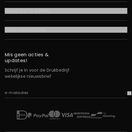
Goed om te weten
Onze kennisbank
Mis geen acties &
updates!
Schrijf je in voor de Drukbedrijf
wekelijkse nieuwsbrief
e-mailadres
V
iDEAL
Mastercard
Bancontact
American Express
Op rekening
Paypal
Visa