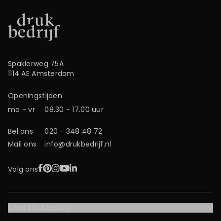
Spaklerweg 75A
1114 AE Amsterdam
Openingstijden
ma - vr
08.30 - 17.00 uur
Bel ons
020 - 348 48 72
Mail ons
info@drukbedrijf.nl
Facebook
Pinterest
Instagram
YouTube
LinkedIn
Volg ons
Over Drukbedrijf