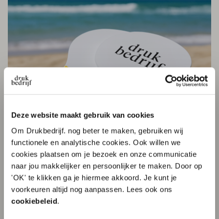
Deze website maakt gebruik van cookies
Om Drukbedrijf. nog beter te maken, gebruiken wij
functionele en analytische cookies. Ook willen we
cookies plaatsen om je bezoek en onze communicatie
4. Beachball sets
naar jou makkelijker en persoonlijker te maken. Door op
'OK' te klikken ga je hiermee akkoord. Je kunt je
10% korting op je
Ben je gek op spelletjes? Strand tennis is het ultieme
voorkeuren altijd nog aanpassen. Lees ook ons
zomerspel waarmee plezier gegarandeerd is. Leuk
eerste order?
cookiebeleid
.
om een balletje mee te slaan aan zee of op het
strand. De batjes kunnen met logo bedrukt worden