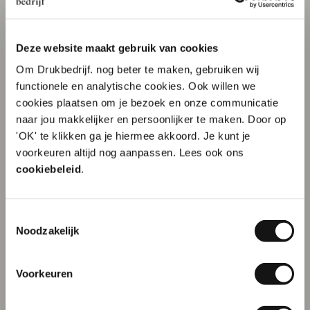
Vanaf € 19,95
Wit of zwart forex
Voor binnen en buiten
Perfect voor events
Supersnel geleverd
Deze website maakt gebruik van cookies
Om Drukbedrijf. nog beter te maken, gebruiken wij
functionele en analytische cookies. Ook willen we
cookies plaatsen om je bezoek en onze communicatie
naar jou makkelijker en persoonlijker te maken. Door op
'OK' te klikken ga je hiermee akkoord. Je kunt je
10% korting op je
voorkeuren altijd nog aanpassen. Lees ook ons
eerste order?
cookiebeleid
.
Toestemmingsselectie
Neon plexiglas
Neon sticker
Naam
Noodzakelijk
Vanaf € 37,- per plaat
Vanaf € 0,45 per stuk
3, 5 of 10 mm dikte
Elke vorm mogelijk
Voorkeuren
Combineer tot 5 Neon
Eenvoudig te plakken
E-mailadres
kleuren