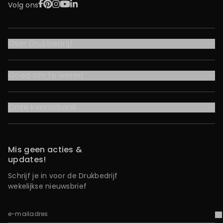
Facebook
Pinterest
Instagram
YouTube
LinkedIn
Volg ons
Over Drukbedrijf
Goed om te weten
Onze kennisbank
Mis geen acties &
updates!
Schrijf je in voor de Drukbedrijf
wekelijkse nieuwsbrief
e-mailadres