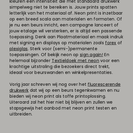
kleuren een intensiteit die met standaard drukwerk
simpelweg niet te bereiken is. Jouw prints spatten
letterlijk van het materiaal af. Neon print is inzetbaar
op een breed scala aan materialen en formaten. Of
je nu een beurs inricht, een campagne lanceert of
jouw etalage wil versterken, er is altijd een passende
toepassing.
Denk aan Plaatmateriaal en maak indruk
met signing en displays op materialen zoals
forex
of
plexiglas
. Sterk voor (semi-)permanente
toepassingen. Of bekijk neon op
sign again!
En
helemaal bijzonder
Textieldoek met neon
voor een
krachtige uitstraling die bezoekers direct trekt,
ideaal voor beurswanden en winkelpresentaties.
Vorig jaar schreven wij nog over het
fluorescerende
drukwerk
dat wij op een beurs tegenkwamen en nu
bieden wij neon print als toffe printoplossing.
Uiteraard zal het hier niet bij blijven en zullen we
stapsgewijs het aanbod met neon print testen en
uitbreiden.