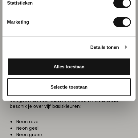
Statistieken
Inschrijven
Bekijk alle Neon producten
Marketing
Details tonen
Neon toepassen op jouw
drukwerk
Alles toestaan
Neon print is bij uitstek geschikt voor binnen gebruik.
Selectie toestaan
Afhankelijk van het materiaal en de
weersomstandigheden zijn bepaalde toepassingen
ook geschikt voor buiten. Wat betreft kleurkeuze
beschik je over vijf basiskleuren:
Neon roze
Neon geel
Neon groen