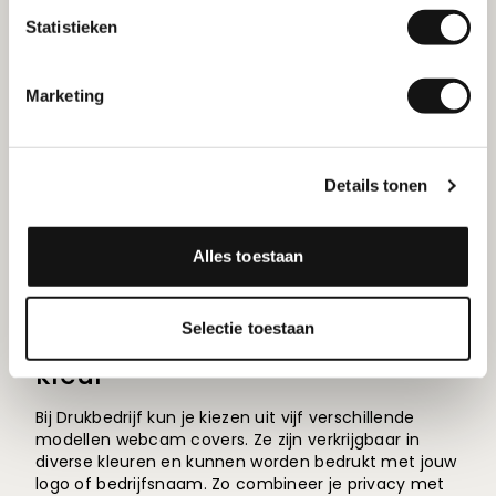
Statistieken
Bedrijven
: Bescherm bedrijfsdata en creëer een
professionele uitstraling
Marketing
Thuiswerkers
: Meer rust en privacy tijdens online
meetings
Onderwijs
: Voorkom ongewenst meekijken
tijdens digitale lessen
Details tonen
Evenementen
: Webcamcovers als bedrukte
giveaway voor je merk
Alles toestaan
Kies je eigen stijl: 5 modellen in
Selectie toestaan
kleur
Bij Drukbedrijf kun je kiezen uit vijf verschillende
modellen webcam covers. Ze zijn verkrijgbaar in
diverse kleuren en kunnen worden bedrukt met jouw
logo of bedrijfsnaam. Zo combineer je privacy met