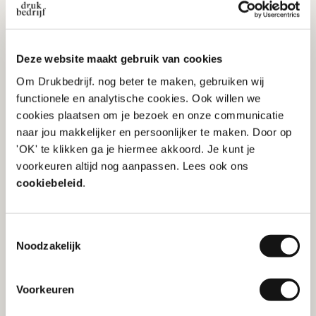
dan tape
Tape werkt, maar ziet er slordig uit en laat lijmresten
Deze website maakt gebruik van cookies
achter. Een webcam cover is de professionele en
duurzame oplossing:
Om Drukbedrijf. nog beter te maken, gebruiken wij
functionele en analytische cookies. Ook willen we
Simpel te schuiven: camera open of dicht
cookies plaatsen om je bezoek en onze communicatie
wanneer jij wilt
naar jou makkelijker en persoonlijker te maken. Door op
Geen lijm of beschadiging van je apparaat
'OK' te klikken ga je hiermee akkoord. Je kunt je
Personaliseerbaar met je eigen logo of kleur
voorkeuren altijd nog aanpassen. Lees ook ons
cookiebeleid
.
Voor wie is een webcam cover
Toestemmingsselectie
Noodzakelijk
interessant?
Een webcam cover is een kleine investering met
Voorkeuren
grote impact, en voor veel situaties verrassend
handig.