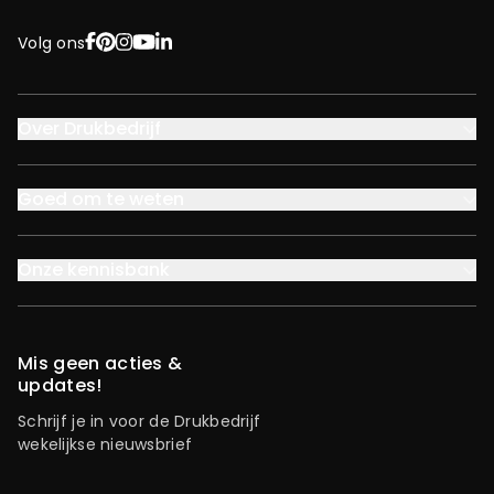
Facebook
Pinterest
Instagram
YouTube
LinkedIn
Volg ons
Over Drukbedrijf
Goed om te weten
Onze kennisbank
Mis geen acties &
updates!
Schrijf je in voor de Drukbedrijf
wekelijkse nieuwsbrief