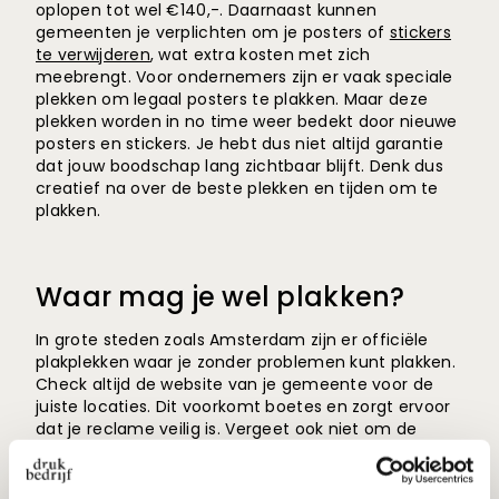
oplopen tot wel
€140,-. Daarnaast kunnen
gemeenten je verplichten om je posters of
stickers
te verwijderen
, wat extra kosten met zich
meebrengt. Voor ondernemers zijn er vaak speciale
plekken om legaal posters te plakken. Maar deze
plekken worden in no time weer bedekt door nieuwe
posters en stickers. Je hebt dus niet altijd garantie
dat jouw boodschap lang zichtbaar blijft. Denk dus
creatief na over de beste plekken en tijden om te
plakken.
Waar mag je wel plakken?
In grote steden zoals Amsterdam zijn er officiële
plakplekken waar je zonder problemen kunt plakken.
Check altijd de website van je gemeente voor de
juiste locaties. Dit voorkomt boetes en zorgt ervoor
dat je reclame veilig is. Vergeet ook niet om de
Algemene Plaatselijke Verordening (APV) van je
gemeente te lezen; zo weet je precies wat wel en
niet mag. Sommige gemeenten vragen ook