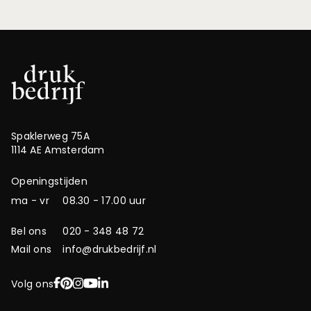
Spaklerweg 75A
1114 AE Amsterdam
Openingstijden
ma - vr
08.30 - 17.00 uur
Bel ons
020 - 348 48 72
Mail ons
info@drukbedrijf.nl
Facebook
Pinterest
Instagram
YouTube
LinkedIn
Volg ons