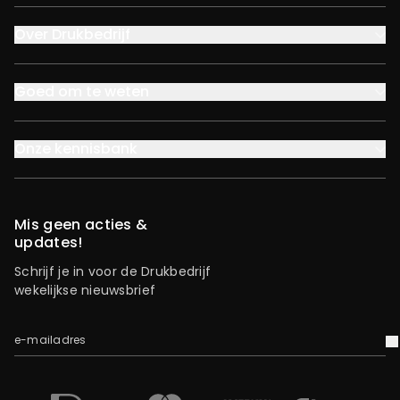
Over Drukbedrijf
Goed om te weten
Onze kennisbank
Mis geen acties &
updates!
Schrijf je in voor de Drukbedrijf
wekelijkse nieuwsbrief
e-mailadres
V