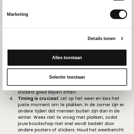
auto stickers
tekst goed leesbaar ontwerpt. Zorg
er natuurlijk ook voor dat je niet parkeert op
Marketing
verboden plekken zonder bestuurder. Dit kan ook
met je fiets, vooral in een stad als Amsterdam.
Altijd eerst vragen
:
Overweeg om stickers op
mensen te plakken tijdens drukke evenementen.
Details tonen
Vergeet niet om eerst toestemming te vragen
voordat je plakt!
Gebruik de juiste materialen:
Voor het plakken
Alles toestaan
van posters heb je lijm nodig. Zorg ervoor dat je
de posters goed aandrukt, zodat ze stevig blijven
zitten. Bij het
plakken van stickers
is het
Selectie toestaan
belangrijk om een glad oppervlak te kiezen. Dit
voorkomt luchtbellen en zorgt ervoor dat de
stickers goed blijven zitten.
Timing is cruciaal:
Let op het weer en kies het
juiste moment om te plakken. In de zomer zijn er
andere tijden dat mensen buiten zijn dan in de
winter. Wees niet te vroeg met plakken, zodat
jouw boodschap niet snel wordt bedekt door
andere posters of stickers. Houd het weerbericht