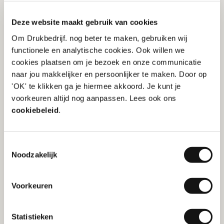
reclamebelasting voor zichtbare advertenties.
Deze website maakt gebruik van cookies
Om Drukbedrijf. nog beter te maken, gebruiken wij
functionele en analytische cookies. Ook willen we
cookies plaatsen om je bezoek en onze communicatie
naar jou makkelijker en persoonlijker te maken. Door op
'OK' te klikken ga je hiermee akkoord. Je kunt je
voorkeuren altijd nog aanpassen. Lees ook ons
cookiebeleid
.
Toestemmingsselectie
Noodzakelijk
Tips voor creatief plakken
Voorkeuren
Auto als rijdende reclame:
Het plakken van
stickers op jouw auto is meestal gratis en mag
zonder vergunning. Dit maakt je voertuig een
Statistieken
rijdende reclamecampagne. Let er op dat je de