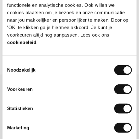
Makkelijk te configureren en mooi resultaat
functionele en analytische cookies. Ook willen we
cookies plaatsen om je bezoek en onze communicatie
Aanbeveling
JA!
naar jou makkelijker en persoonlijker te maken. Door op
Datum
05-08-2026
Door
Huib Meuwissen
, Abcoude
'OK' te klikken ga je hiermee akkoord. Je kunt je
voorkeuren altijd nog aanpassen. Lees ook ons
cookiebeleid
.
Bekijk meer reviews
Toestemmingsselectie
Noodzakelijk
Meer info over Prodir pen DS8
Voorkeuren
Statistieken
Waarom kiezen voor de Prodir
DS8?
Marketing
De Prodir DS8 combineert een moderne driehoekige