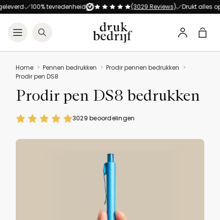
Direct naar de hoofdnavigat
Direct naar de hoofdinhoud
d
100% tevredenheid
(3029 Reviews)
Drukt alles op alles!
Open menu
Zoeken
Winke
Profiel
Home
Pennen bedrukken
Prodir pennen bedrukken
Prodir pen DS8
Prodir pen DS8 bedrukken
3029 beoordelingen