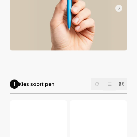
List
Reset
Grid
Kies soort pen