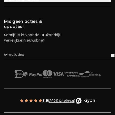
Mis geen acties &
updates!
Schrijf je in voor de Drukbedrijf
wekelijkse nieuwsbrief
e-mailadres
V
iDEAL
Mastercard
Bancontact
American Express
Op rekening
Paypal
Visa
8.9
3029 Reviews
(
)