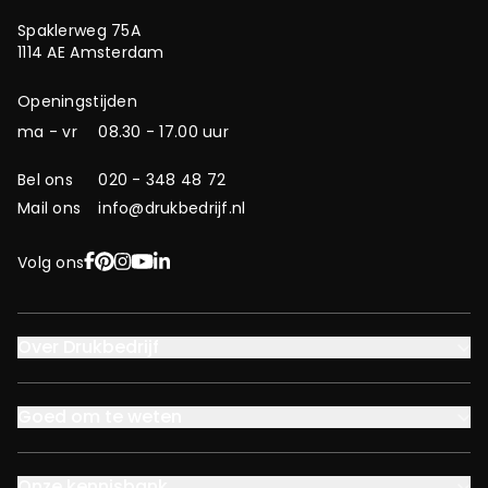
Spaklerweg 75A
1114 AE Amsterdam
Openingstijden
ma - vr
08.30 - 17.00 uur
Bel ons
020 - 348 48 72
Mail ons
info@drukbedrijf.nl
Facebook
Pinterest
Instagram
YouTube
LinkedIn
Volg ons
Over Drukbedrijf
Goed om te weten
Onze kennisbank