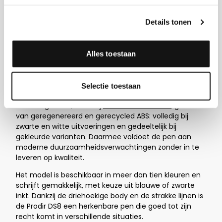
vorm met comfortabel schrijven. Het ontwerp is
geoptimaliseerd voor ergonomie, waardoor de pen
Details tonen
prettig in de hand ligt en geschikt is voor dagelijks
gebruik. Het model is verkrijgbaar in meerdere
varianten, namelijk: polished, matte en soft touch. Er is
Alles toestaan
dus altijd wel een variant die aansluit op jouw huisstijl
of toepassing.
De DS8 kan worden uitgevoerd met een metalen clip
Selectie toestaan
voor een extra professionele uitstraling. De kunststof
behuizing wordt, zoals bij
alle Prodir modellen
, gemaakt
van geregenereerd en gerecycled ABS: volledig bij
zwarte en witte uitvoeringen en gedeeltelijk bij
gekleurde varianten. Daarmee voldoet de pen aan
moderne duurzaamheidsverwachtingen zonder in te
leveren op kwaliteit.
Het model is beschikbaar in meer dan tien kleuren en
schrijft gemakkelijk, met keuze uit blauwe of zwarte
inkt. Dankzij de driehoekige body en de strakke lijnen is
de Prodir DS8 een herkenbare pen die goed tot zijn
recht komt in verschillende situaties.