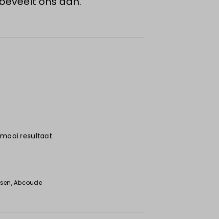
beveelt ons aan.
 mooi resultaat
6
ssen
, Abcoude