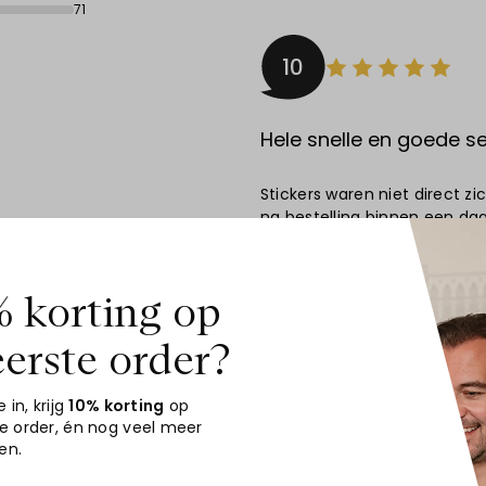
71
10
Hele snelle en goede se
Stickers waren niet direct z
na bestelling binnen een dag
en drukvoorbeeld. na twee d
bijzonder!
 korting op
Aanbeveling
JA!
eerste order?
Datum
04-08-202
Door
Frank Lam
e in, krijg
10% korting
op
te order
, én nog veel meer
en.