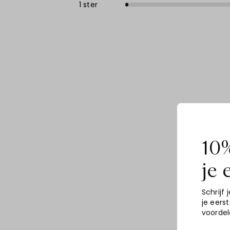
1 ster
10%
je 
Schrijf j
je eers
voordel