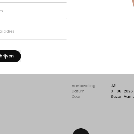
10
m
Zeer kwalitatieve prod
iladres
Super tevreden over het bed
aanpassen van de kapvorm gi
gebruiksvriendelijk. De kwalit
hrijven
Combinatie van goeie servic
website — een aanrader!
Aanbeveling
JA!
Datum
01-08-2026
Door
Suzan Van 