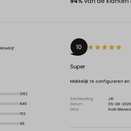
94%
van de klanten 
10
kbedrijf
Super
Makkelijk te configureren en
2162
Aanbeveling
JA!
645
Datum
05-08-202
Door
Huib Meuwi
102
45