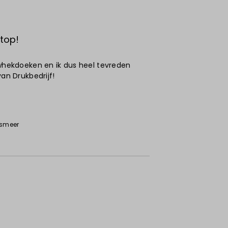
 top!
uwhekdoeken en ik dus heel tevreden
van Drukbedrijf!
lsmeer