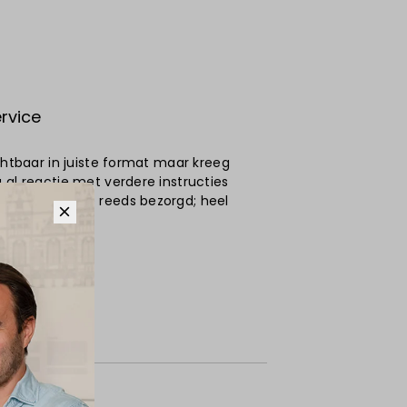
rvice
ichtbaar in juiste format maar kreeg
 al reactie met verdere instructies
agen waren ze reeds bezorgd; heel
6
me
, Kapelle