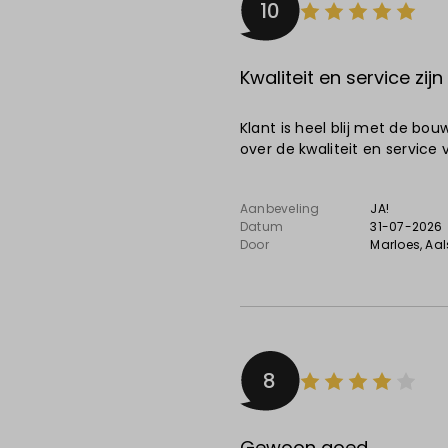
10
Kwaliteit en service zijn
Klant is heel blij met de bo
over de kwaliteit en service 
Aanbeveling
JA!
Datum
31-07-2026
Door
Marloes
, Aa
8
Gewoon goed