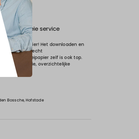
ucten en goeie service
rukte vloeipapier! Het downloaden en
ng heel vlot, echt
eit van het vloeipapier zelf is ook top.
e en een mooie, overzichtelijke
den Bossche
, Hofstade