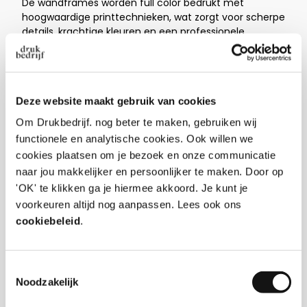
De wandframes worden full color bedrukt met
hoogwaardige printtechnieken, wat zorgt voor scherpe
details, krachtige kleuren en een professionele
uitstraling. Met de handige
e-lock tool
plaats je het
peesdoek strak en snel in het frame.
Textielframe wand bestellen in
Deze website maakt gebruik van cookies
6 snelle stappen!
Om Drukbedrijf. nog beter te maken, gebruiken wij
functionele en analytische cookies. Ook willen we
Stap 1: Kies het frame
cookies plaatsen om je bezoek en onze communicatie
naar jou makkelijker en persoonlijker te maken. Door op
Je begint met het kiezen van het type product. Hierbij
kies je voor een complete set met frame en full color
'OK' te klikken ga je hiermee akkoord. Je kunt je
bedrukte print, alleen een losse print of alleen het
voorkeuren altijd nog aanpassen. Lees ook ons
frame. Een losse print bestel je wanneer je al een
cookiebeleid
.
textielframe wand in bezit hebt. Kies je voor alleen een
frame, dan ontvang je het frame zonder print.
Toestemmingsselectie
Stap 2: Kies het materiaalsoort
Noodzakelijk
Vervolgens kies je het materiaal waarop de
full color