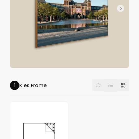
List
Reset
Grid
Kies Frame