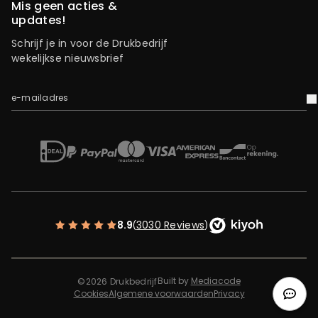
Mis geen acties &
updates!
Schrijf je in voor de Drukbedrijf
wekelijkse nieuwsbrief
e-mailadres
V
iDEAL
Mastercard
Bancontact
American Express
Op rekening
Paypal
Visa
8.9
3030 Reviews
(
)
Built by
Mediacode
©2026 Drukbedrijf
Cookies
Algemene voorwaarden
Privacy