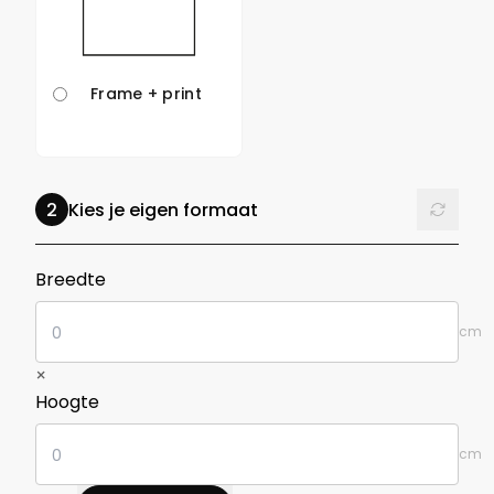
Frame + print
Reset
Kies je eigen formaat
in centimeters
Breedte
cm
×
in centimeters
Hoogte
cm