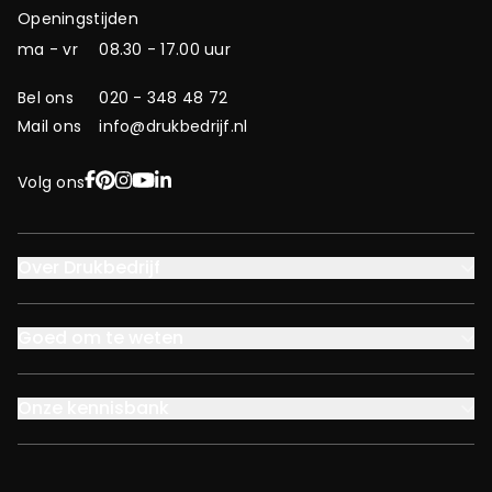
Openingstijden
ma - vr
08.30 - 17.00 uur
Bel ons
020 - 348 48 72
Mail ons
info@drukbedrijf.nl
Facebook
Pinterest
Instagram
YouTube
LinkedIn
Volg ons
Over Drukbedrijf
Goed om te weten
Onze kennisbank