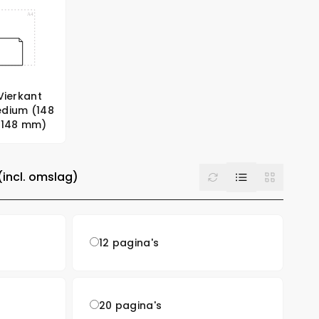
Vierkant
dium (148
 148 mm)
List
Reset
Grid
(incl. omslag)
12 pagina's
20 pagina's