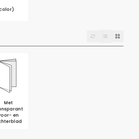
 color)
List
Reset
Grid
Met
ansparant
voor- en
chterblad