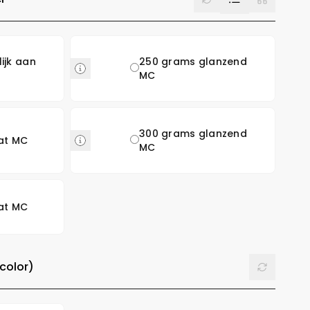
ijk aan
250 grams glanzend
MC
300 grams glanzend
at MC
MC
at MC
Reset
 color)