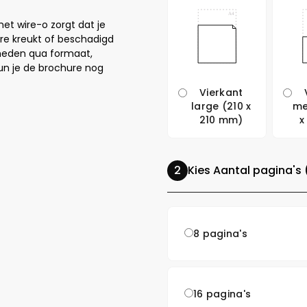
met wire-o zorgt dat je
ure kreukt of beschadigd
kheden qua formaat,
un je de brochure nog
Vierkant
large (210 x
me
210 mm)
x
Kies Aantal pagina's 
8 pagina's
16 pagina's