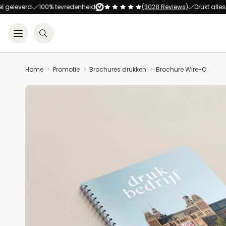
verd
100% tevredenheid
(3028 Reviews)
Drukt alles op all
Open menu
Zoeken
Home
Promotie
Brochures drukken
Brochure Wire-O