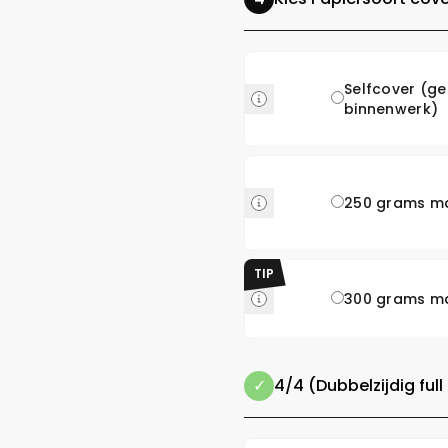
Selfcover (gel
binnenwerk)
250 grams m
TIP
300 grams m
4/4 (Dubbelzijdig full