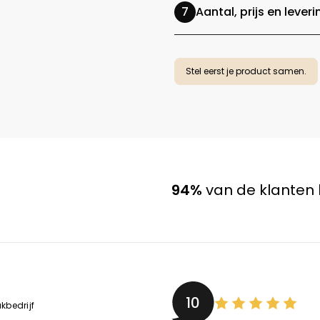
Aantal, prijs en leveri
Stel eerst je product samen.
94%
van de klanten 
10
kbedrijf