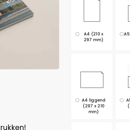
A4 (210 x
A5
297 mm)
A4 liggend
A
(297 x 210
(
mm)
drukken!