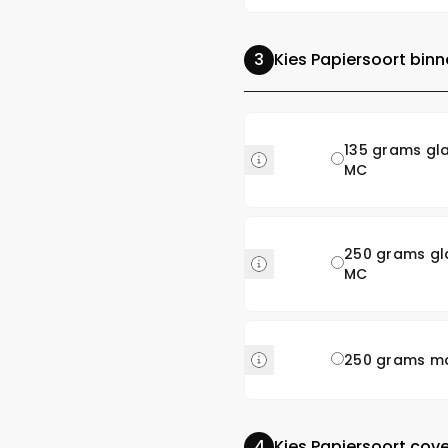
Kies Papiersoort bin
135 grams gl
MC
250 grams g
MC
250 grams m
Kies Papiersoort cove