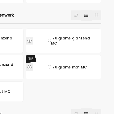
List
Reset
Grid
nenwerk
anzend
170 grams glanzend
MC
TIP
lanzend
170 grams mat MC
at MC
List
Reset
Grid
r