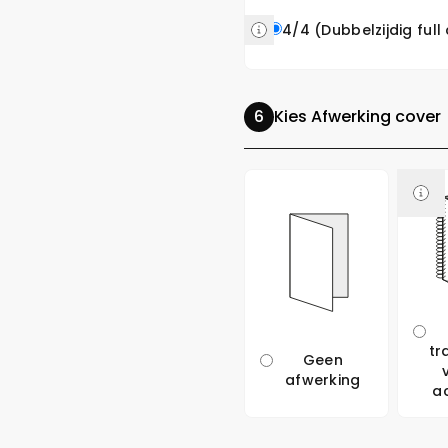
4/4 (Dubbelzijdig full
Kies Afwerking cover
tr
Geen
afwerking
a