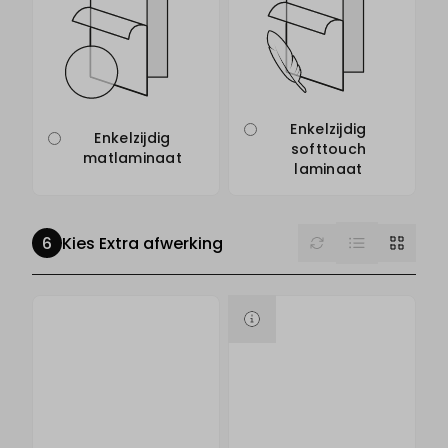
Enkelzijdig
Enkelzijdig
softtouch
matlaminaat
laminaat
List
Reset
Grid
Kies Extra afwerking