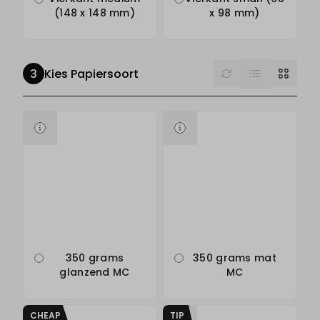
(148 x 148 mm)
x 98 mm)
List
Reset
Grid
Kies Papiersoort
350 grams
350 grams mat
glanzend MC
MC
CHEAP
TIP