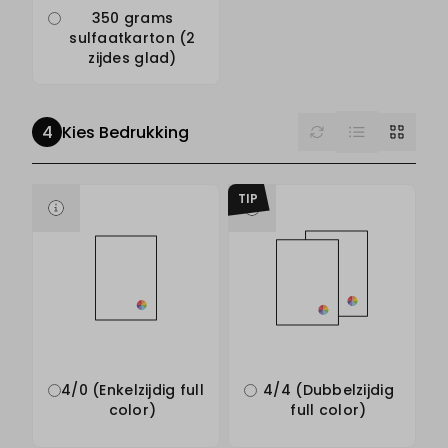
350 grams
sulfaatkarton (2
zijdes glad)
List
Reset
Grid
Kies Bedrukking
TIP
4/0 (Enkelzijdig full
4/4 (Dubbelzijdig
color)
full color)