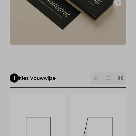
List
Reset
Grid
Kies Vouwwijze