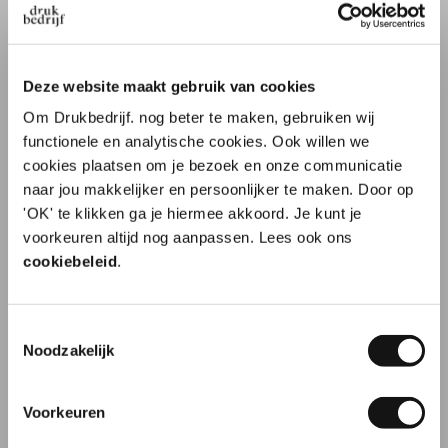
Beoordelingen
5 sterren
2
Deze website maakt gebruik van cookies
4 sterren
0
Om Drukbedrijf. nog beter te maken, gebruiken wij
3 sterren
0
functionele en analytische cookies. Ook willen we
2 sterren
0
cookies plaatsen om je bezoek en onze communicatie
naar jou makkelijker en persoonlijker te maken. Door op
1 ster
0
'OK' te klikken ga je hiermee akkoord. Je kunt je
10% korting op je
voorkeuren altijd nog aanpassen. Lees ook ons
eerste order?
cookiebeleid
.
10
Toestemmingsselectie
Naam
Noodzakelijk
Top
Snel en volgens afspraak geleverd. Puike kwaliteit.
Voorkeuren
E-mailadres
Aanrader.