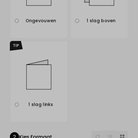
Ongevouwen
1 slag boven
TIP
1 slag links
List
Reset
Grid
Kies Formaat