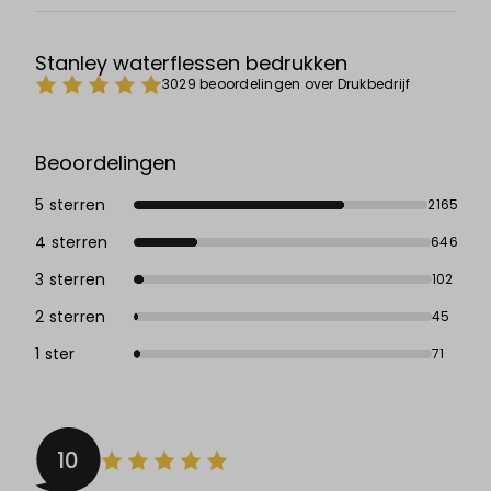
Stanley waterflessen bedrukken
3029 beoordelingen over Drukbedrijf
Beoordelingen
5 sterren
2165
4 sterren
646
3 sterren
102
2 sterren
45
1 ster
71
10