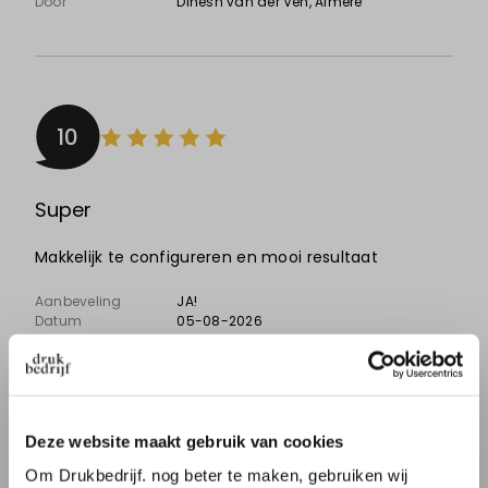
Door
Dinesh van der Ven
, Almere
10
Super
Makkelijk te configureren en mooi resultaat
Aanbeveling
JA!
Datum
05-08-2026
Door
Huib Meuwissen
, Abcoude
Deze website maakt gebruik van cookies
Bekijk meer reviews
Om Drukbedrijf. nog beter te maken, gebruiken wij