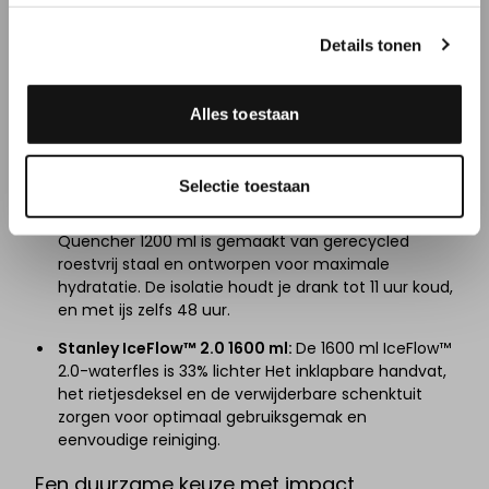
comfortabel en blijft je drankje urenlang op
temperatuur.
Details tonen
Stanley IceFlow 2.0 700 ml:
De Stanley IceFlow 2.0
700 ml is 33% lichter dan traditionele roestvrijstalen
flessen en perfect voor sport en intensief gebruik.
Alles toestaan
De hoogwaardige isolatie houdt je water langdurig
koud, terwijl het inklapbare handvat en het
rietjesdeksel zorgen voor extra gebruiksgemak.
Selectie toestaan
Stanley Quencher H2.0 1200 ml:
De Stanley
Quencher 1200 ml is gemaakt van gerecycled
roestvrij staal en ontworpen voor maximale
hydratatie. De isolatie houdt je drank tot 11 uur koud,
en met ijs zelfs 48 uur.
Stanley IceFlow™ 2.0 1600 ml:
De 1600 ml IceFlow™
2.0-waterfles is 33% lichter Het inklapbare handvat,
het rietjesdeksel en de verwijderbare schenktuit
zorgen voor optimaal gebruiksgemak en
eenvoudige reiniging.
Een duurzame keuze met impact