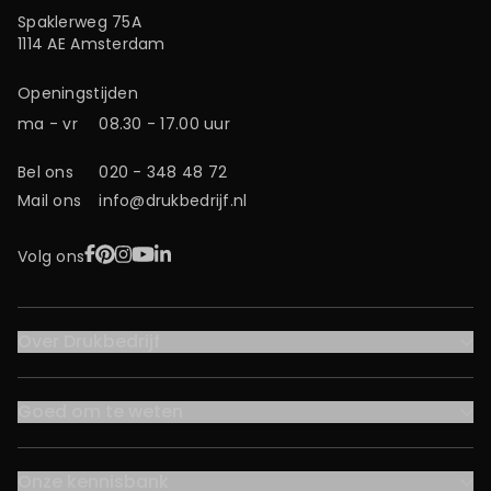
Spaklerweg 75A
1114 AE Amsterdam
Openingstijden
ma - vr
08.30 - 17.00 uur
Bel ons
020 - 348 48 72
Mail ons
info@drukbedrijf.nl
Facebook
Pinterest
Instagram
YouTube
LinkedIn
Volg ons
Over Drukbedrijf
Goed om te weten
Onze kennisbank