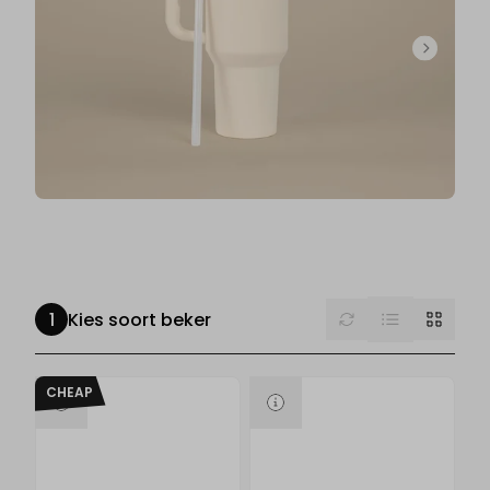
List
Reset
Grid
Kies soort beker
CHEAP