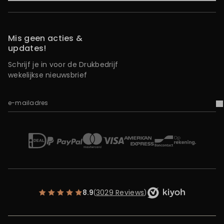
Mis geen acties &
updates!
Schrijf je in voor de Drukbedrijf
wekelijkse nieuwsbrief
e-mailadres
V
iDEAL
Mastercard
Bancontact
American Express
Op rekening
Paypal
Visa
8.9
3029 Reviews
(
)