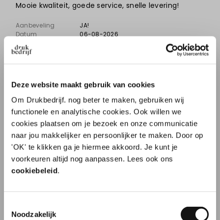
Mooie kwaliteit, goede service, snelle levering!
Aanbeveling
JA!
Datum
06-08-2026
Door
Julian Schonfeld
, Amsterdam
Deze website maakt gebruik van cookies
Om Drukbedrijf. nog beter te maken, gebruiken wij
8
functionele en analytische cookies. Ook willen we
cookies plaatsen om je bezoek en onze communicatie
Snel geleverd en goede kwaliteit
naar jou makkelijker en persoonlijker te maken. Door op
'OK' te klikken ga je hiermee akkoord. Je kunt je
10% korting op je
Zoals altijd weer bij Drukbedrijf goed geregeld
voorkeuren altijd nog aanpassen. Lees ook ons
eerste order?
cookiebeleid
.
Aanbeveling
JA!
Datum
06-08-2026
Door
Dinesh van der Ven
, Almere
Toestemmingsselectie
Naam
Noodzakelijk