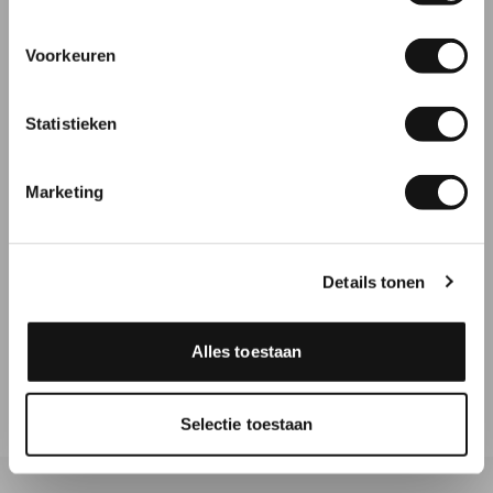
Voorkeuren
E-mailadres
10
Statistieken
Super
Inschrijven
Marketing
Makkelijk te configureren en mooi resultaat
Aanbeveling
JA!
Datum
05-08-2026
Details tonen
Door
Huib Meuwissen
, Abcoude
Alles toestaan
Bekijk meer reviews
Selectie toestaan