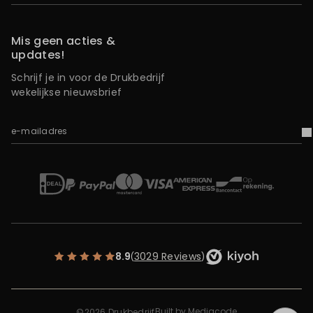
Mis geen acties &
updates!
Schrijf je in voor de Drukbedrijf
wekelijkse nieuwsbrief
e-mailadres
V
iDEAL
Mastercard
Bancontact
American Express
Op rekening
Paypal
Visa
8.9
3029 Reviews
(
)
Built by
Mediacode
©2026 Drukbedrijf