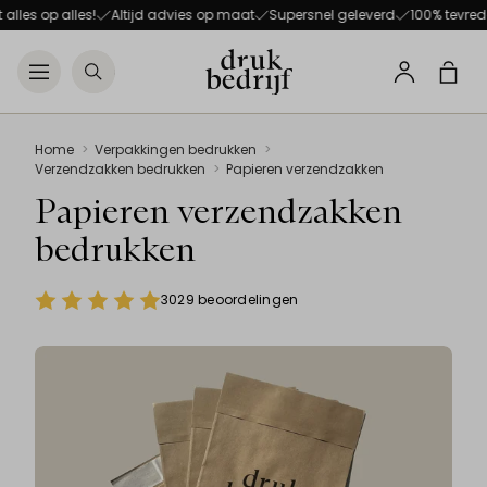
Direct naar de hoofdnavigat
Direct naar de hoofdinhoud
p alles!
Altijd advies op maat
Supersnel geleverd
100% tevredenheid
Open menu
Zoeken
Winke
Profiel
Home
Verpakkingen bedrukken
Verzendzakken bedrukken
Papieren verzendzakken
Papieren verzendzakken
bedrukken
3029 beoordelingen