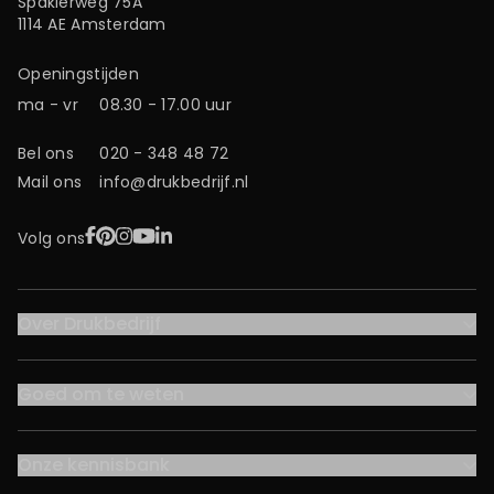
Spaklerweg 75A
1114 AE Amsterdam
Openingstijden
ma - vr
08.30 - 17.00 uur
Bel ons
020 - 348 48 72
Mail ons
info@drukbedrijf.nl
Facebook
Pinterest
Instagram
YouTube
LinkedIn
Volg ons
Over Drukbedrijf
Goed om te weten
Onze kennisbank