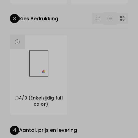
List
Reset
Grid
Kies Bedrukking
4/0 (Enkelzijdig full
color)
Aantal, prijs en levering