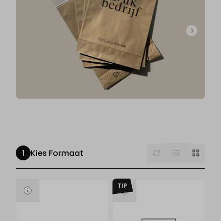
List
Reset
Grid
Kies Formaat
TIP