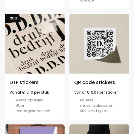
oplage
-20%
DTF stickers
QR code stickers
Vanaf € 0,10 per stuk
Vanaf € 0,01 per sticker
Kleine oplages
Diverse
Voor
materiaalsoorten
relatiegeschenken
Geleverd op rol