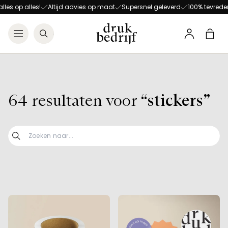
Direct naar de hoofdnavigat
Direct naar de hoofdinhoud
Altijd advies op maat
Supersnel geleverd
100% tevredenheid
Open menu
Zoeken
Winke
Profiel
64 resultaten voor
“stickers”
Z