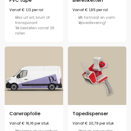
PVC tape
Bieretiketten
Vanaf € 1,13 per rol
Vanaf € 1,95 per rol
Kies uit wit, bruin of
Elk formaat en vorm
transparant
Spoedlevering!
Te bestellen vanaf 36
rollen
Carwrapfolie
Tapedispenser
Vanaf € 16,16 per stuk
Vanaf € 20,79 per stuk
Reclame op je voertuig
Snel en eenvoudig