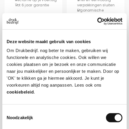
Tot 6 jaar garantie
verpakkingen sluiten
Ergonomische
handgreep
Deze website maakt gebruik van cookies
Om Drukbedrijf. nog beter te maken, gebruiken wij
functionele en analytische cookies. Ook willen we
cookies plaatsen om je bezoek en onze communicatie
naar jou makkelijker en persoonlijker te maken. Door op
'OK' te klikken ga je hiermee akkoord. Je kunt je
voorkeuren altijd nog aanpassen. Lees ook ons
cookiebeleid
.
Wijnetiketten
Eco tape
Vanaf € 0,01 per stuk
Vanaf € 11,74 per rol
Luxe materiaalsoorten
Plantaardige lijmlaag
Toestemmingsselectie
Geleverd op rol
100% gerecycled
Noodzakelijk