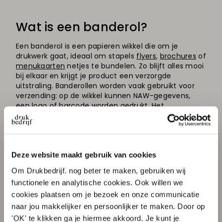
Wat is een banderol?
Een banderol is een papieren wikkel die om je
drukwerk gaat, ideaal om stapels
flyers
,
brochures
of
menukaarten
netjes te bundelen. Zo blijft alles mooi
bij elkaar en krijgt je product een verzorgde
uitstraling. Banderollen worden vaak gebruikt voor
verzending: op de wikkel kunnen NAW-gegevens,
een logo of barcode worden gedrukt. Het
aanbrengen van de wikkel noemen we banderen:
handig, snel en professioneel!
Voordelen
:
Deze website maakt gebruik van cookies
Om Drukbedrijf. nog beter te maken, gebruiken wij
Netjes gebundeld drukwerk
functionele en analytische cookies. Ook willen we
Bedrukbaar met logo of adresgegevens
Milieuvriendelijk alternatief voor plastic
cookies plaatsen om je bezoek en onze communicatie
Ideaal voor verzending of
presentatie
naar jou makkelijker en persoonlijker te maken. Door op
'OK' te klikken ga je hiermee akkoord. Je kunt je