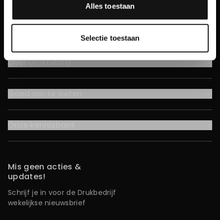
Alles toestaan
Facebook
Pinterest
Instagram
YouTube
LinkedIn
Volg ons
Selectie toestaan
Over Drukbedrijf
Goed om te weten
Onze kennisbank
Mis geen acties &
updates!
Schrijf je in voor de Drukbedrijf
wekelijkse nieuwsbrief