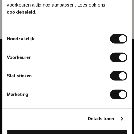
10% korting op je
Laat je banderol bedrukken in je eigen
huisstijl
.
Wij
voorkeuren altijd nog aanpassen. Lees ook ons
eerste order?
drukken alles op alles om jouw drukwerk strak te
cookiebeleid
.
verpakken!
Toestemmingsselectie
Naam
Noodzakelijk
Voorkeuren
E-mailadres
Statistieken
Inschrijven
Spaklerweg 75A
1114 AE Amsterdam
Marketing
Openingstijden
ma - vr
08.30 - 17.00 uur
Details tonen
Bel ons
020 - 348 48 72
Mail ons
info@drukbedrijf.nl