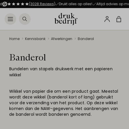
Direct naar de hoofdnavigat
Direct naar de hoofdinhoud
d
(3028 Reviews)
Drukt alles op alles!
Altijd advies op ma
Open menu
Zoeken
Winke
Profiel
Home
Kennisbank
Afwerkingen
Banderol
Banderol
Bundelen van stapels drukwerk met een papieren
wikkel
Wikkel van papier die om een product gaat. Meestal
wordt deze wikkel (banderol kort of lang) gebruikt
voor de verzending van het product. Op deze wikkel
komen dan de NAW-gegevens. Het aanbrengen van
de banderol wordt banderen genoemd.