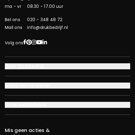
ma - vr
08.30 - 17.00 uur
Bel ons
020 - 348 48 72
Mail ons
info@drukbedrijf.nl
Facebook
Pinterest
Instagram
YouTube
LinkedIn
Volg ons
Over Drukbedrijf
Goed om te weten
Onze kennisbank
Mis geen acties &