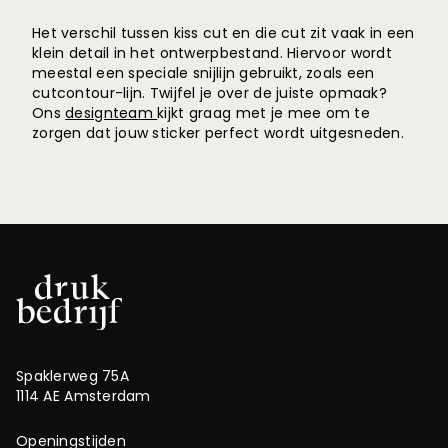
Het verschil tussen kiss cut en die cut zit vaak in een
klein detail in het ontwerpbestand. Hiervoor wordt
meestal een speciale snijlijn gebruikt, zoals een
cutcontour-lijn. Twijfel je over de juiste opmaak?
Ons
designteam
kijkt graag met je mee om te
zorgen dat jouw sticker perfect wordt uitgesneden.
Spaklerweg 75A
1114 AE Amsterdam
Openingstijden