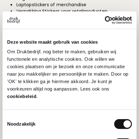
Laptopstickers of merchandise
Verpakking Stickers voor retailproducten
Promotie Stickers voor festivals of evenementen
Branding stickers die klanten zelf ergens kunnen
plakken
Deze website maakt gebruik van cookies
Om Drukbedrijf. nog beter te maken, gebruiken wij
functionele en analytische cookies. Ook willen we
Het verschil tussen de
cookies plaatsen om je bezoek en onze communicatie
naar jou makkelijker en persoonlijker te maken. Door op
snijwijzen
'OK' te klikken ga je hiermee akkoord. Je kunt je
Het belangrijkste verschil zit hem in de snijdiepte.
voorkeuren altijd nog aanpassen. Lees ook ons
Kiss cut snijdt alleen de bovenste laag door. Kiss cut
cookiebeleid
.
stickers komen op een vel, zijn eenvoudig los te
pellen en lenen zich uitstekend voor stickervellen
met meerdere designs. Die cut stickers worden per
Toestemmingsselectie
stuk geleverd, sluiten strak aan op de contouren van
Noodzakelijk
het ontwerp en zien er direct professioneel uit, ook
nog voordat ze geplakt worden.