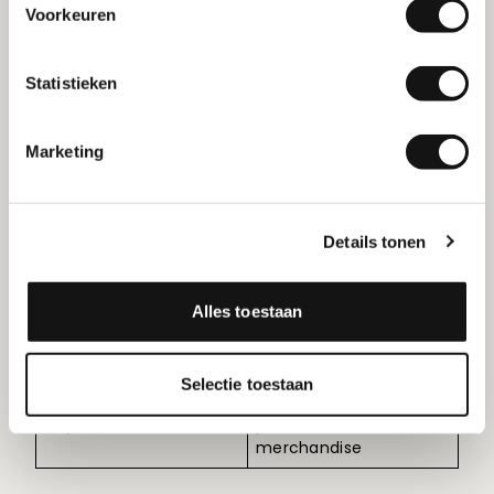
Voorkeuren
Kisscut
Diecut
Stickers blijven op een
Stickers wordt volledig
Statistieken
vel zitten
uitgesneden
Alleen de bovenste laag
Zowel stickers als
Marketing
wordt gesneden
dragervel worden
gesneden
Makkelijk los te halen
Sticker is direct
Details tonen
van het vel
gebruiksklaar zonder vel
Wordt geleverd op vel
Wordt als losse stickers
Alles toestaan
(geschikt ook voor
geleverd (vorm van het
meerdere ontwerpen
ontwerp komt direct
op één vel)
naar voren)
Selectie toestaan
Ideaal voor stickervellen
Ideaal voor branding,
of productlabels
promotie en
merchandise