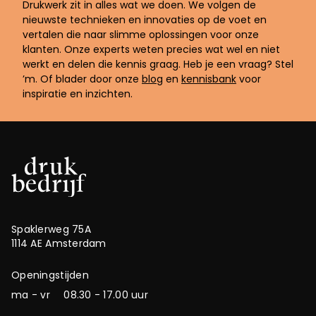
Drukwerk zit in alles wat we doen. We volgen de
nieuwste technieken en innovaties op de voet en
vertalen die naar slimme oplossingen voor onze
klanten. Onze experts weten precies wat wel en niet
werkt en delen die kennis graag. Heb je een vraag? Stel
’m. Of blader door onze
blog
en
kennisbank
voor
inspiratie en inzichten.
Spaklerweg 75A
1114 AE Amsterdam
Openingstijden
ma - vr
08.30 - 17.00 uur