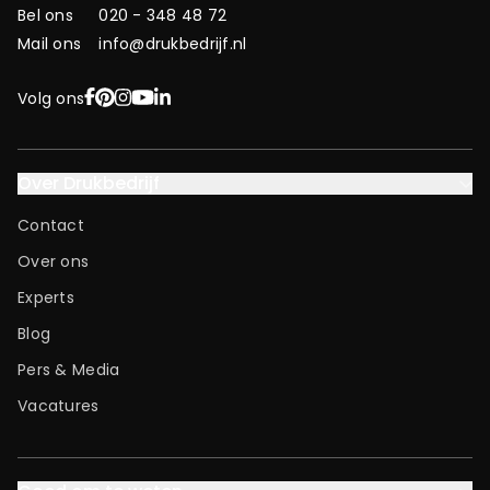
Bel ons
020 - 348 48 72
Mail ons
info@drukbedrijf.nl
Facebook
Pinterest
Instagram
YouTube
LinkedIn
Volg ons
Over Drukbedrijf
Contact
Over ons
Experts
Blog
Pers & Media
Vacatures