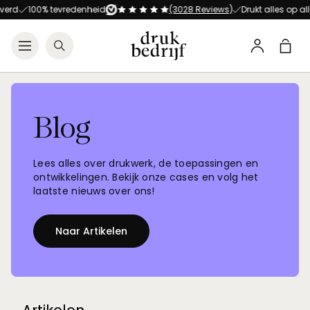
Direct naar de hoofdnavigat
Direct naar de hoofdinhoud
100% tevredenheid
(3028 Reviews)
Drukt alles op alles!
Open menu
Zoeken
Winke
Profiel
Blog
Lees alles over drukwerk, de toepassingen en
ontwikkelingen. Bekijk onze cases en volg
het
laatste nieuws over ons!
Naar Artikelen