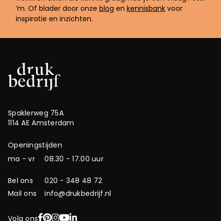
’m. Of blader door onze
blog
en
kennisbank
voor
inspiratie en inzichten.
Spaklerweg 75A
1114 AE Amsterdam
Openingstijden
ma - vr
08.30 - 17.00 uur
Bel ons
020 - 348 48 72
Mail ons
info@drukbedrijf.nl
Facebook
Pinterest
Instagram
YouTube
LinkedIn
Volg ons