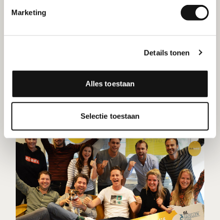
Marketing
Details tonen
Maak indruk met de perfecte
zakelijke relatiegeschenken
Alles toestaan
Selectie toestaan
Nieuws