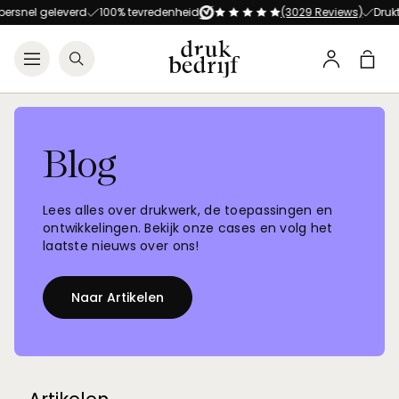
Direct naar de hoofdnavigat
Direct naar de hoofdinhoud
 geleverd
100% tevredenheid
(3029 Reviews)
Drukt alles 
Open menu
Zoeken
Winke
Profiel
Blog
Lees alles over drukwerk, de toepassingen en
ontwikkelingen. Bekijk onze cases en volg
het
laatste nieuws over ons!
Naar Artikelen