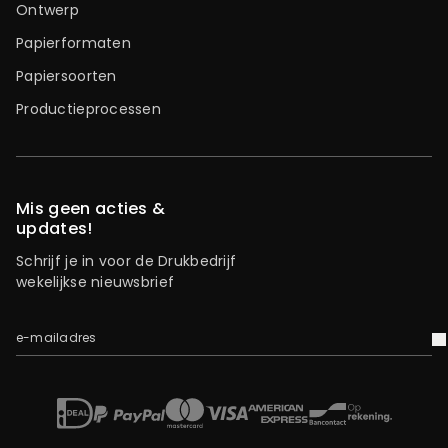
Ontwerp
Papierformaten
Papiersoorten
Productieprocessen
Mis geen acties &
updates!
Schrijf je in voor de Drukbedrijf
wekelijkse nieuwsbrief
e-mailadres
V
iDEAL
Mastercard
Bancontact
American Express
Op rekening
Paypal
Visa