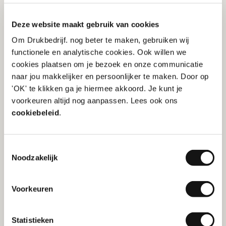
Hoe maak je een goed
ontwerp voor stansen?
Deze website maakt gebruik van cookies
Om Drukbedrijf. nog beter te maken, gebruiken wij
Je design is af, en nu wil je het laten stansen papier.
functionele en analytische cookies. Ook willen we
Waar moet je op letten?
cookies plaatsen om je bezoek en onze communicatie
naar jou makkelijker en persoonlijker te maken. Door op
Bedenk een vorm die functioneel én opvallend
'OK' te klikken ga je hiermee akkoord. Je kunt je
is.
Zorg ervoor dat het ontwerp visueel
voorkeuren altijd nog aanpassen. Lees ook ons
aantrekkelijk én praktisch bruikbaar blijft.
cookiebeleid
.
Lever een vectorbestand aan met
contourlijnen.
Dit zorgt voor een scherpe snede
zonder onregelmatigheden.
Houd rekening met de marges.
Kleine details
Toestemmingsselectie
kunnen verloren gaan als ze te dicht op de snijlijn
Noodzakelijk
staan.
Voorkeuren
Stansen papier met een
Statistieken