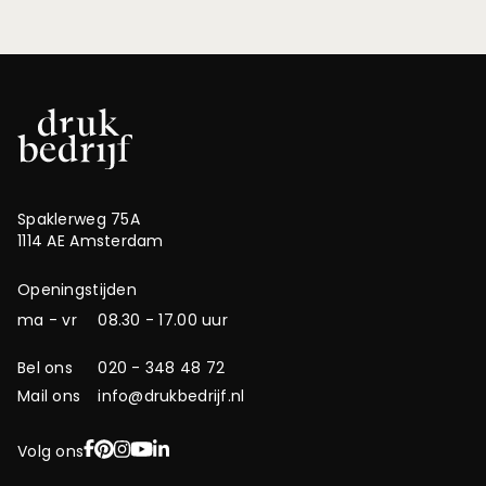
Spaklerweg 75A
1114 AE Amsterdam
Openingstijden
ma - vr
08.30 - 17.00 uur
Bel ons
020 - 348 48 72
Mail ons
info@drukbedrijf.nl
Facebook
Pinterest
Instagram
YouTube
LinkedIn
Volg ons