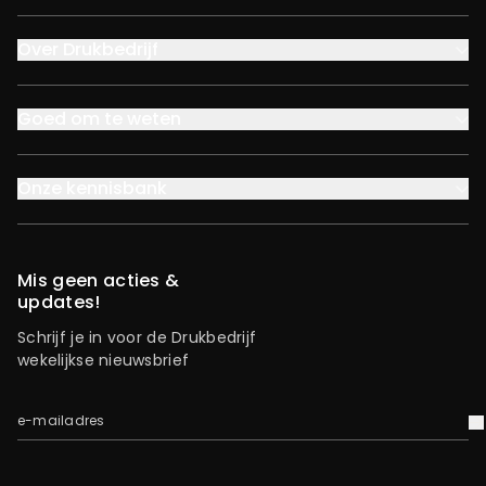
Over Drukbedrijf
Goed om te weten
Onze kennisbank
Mis geen acties &
updates!
Schrijf je in voor de Drukbedrijf
wekelijkse nieuwsbrief
e-mailadres
V