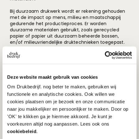
Bij duurzaam drukwerk wordt er rekening gehouden
met de impact op mens, milieu en maatschappij
gedurende het productieproces. Er worden
duurzame materialen gebruikt, zoals gerecycled
papier of papier uit duurzaam beheerde bossen,
en/of milieuvriendelijke druktechnieken toegepast.
Bij regulier drukwerk wordt er minder rekening
gehouden met duurzaamheid. Er worden vaak
materialen gebruikt die niet duurzaam zijn, zoals
papier afkomstig uit niet-duurzaam beheerde
Deze website maakt gebruik van cookies
bossen of er worden druktechnieken gebruikt die
meer belastend zijn voor het milieu.
Om Drukbedrijf. nog beter te maken, gebruiken wij
functionele en analytische cookies. Ook willen we
Kortom,
duurzaam drukwerk
wordt geproduceerd
cookies plaatsen om je bezoek en onze communicatie
met oog voor mens, milieu en maatschappij en
naar jou makkelijker en persoonlijker te maken. Door op
heeft daardoor een minder negatieve impact op de
wereld om ons heen dan regulier drukwerk.
'OK' te klikken ga je hiermee akkoord. Je kunt je
voorkeuren altijd nog aanpassen. Lees ook ons
cookiebeleid
.