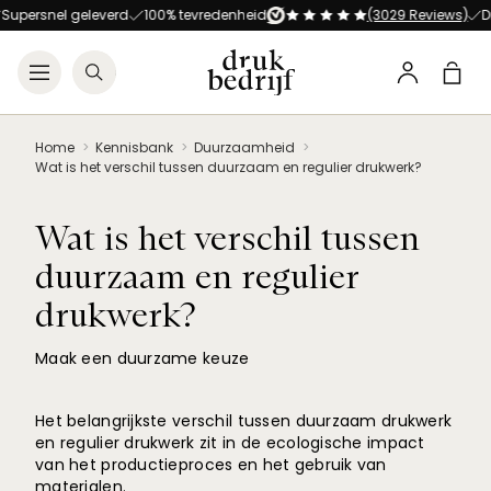
Direct naar de hoofdnavigat
Direct naar de hoofdinhoud
Supersnel geleverd
100% tevredenheid
(3029 Reviews)
Dr
Open menu
Zoeken
Winke
Profiel
Home
Kennisbank
Duurzaamheid
Wat is het verschil tussen duurzaam en regulier drukwerk?
Wat is het verschil tussen
duurzaam en regulier
drukwerk?
Maak een duurzame keuze
Het belangrijkste verschil tussen duurzaam drukwerk
en regulier drukwerk zit in de ecologische impact
van het productieproces en het gebruik van
materialen.