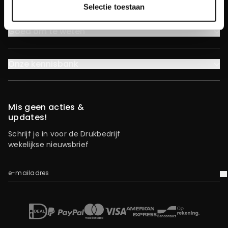
Selectie toestaan
Goed om te weten
Onze kennisbank
Mis geen acties &
updates!
Schrijf je in voor de Drukbedrijf
wekelijkse nieuwsbrief
e-mailadres
V
iDEAL
Mastercard
Bancontact
American Express
Op rekening
Paypal
Visa