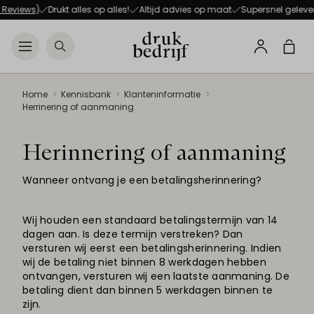
Direct naar de hoofdnavigat
Direct naar de hoofdinhoud
Reviews)
Drukt alles op alles!
Altijd advies op maat
Supersnel gelever
Open menu
Zoeken
Winke
Profiel
Home
Kennisbank
Klanteninformatie
Herrinering of aanmaning
Herinnering of aanmaning
Wanneer ontvang je een betalingsherinnering?
Wij houden een standaard betalingstermijn van 14
dagen aan. Is deze termijn verstreken? Dan
versturen wij eerst een betalingsherinnering. Indien
wij de betaling niet binnen 8 werkdagen hebben
ontvangen, versturen wij een laatste aanmaning. De
betaling dient dan binnen 5 werkdagen binnen te
zijn.