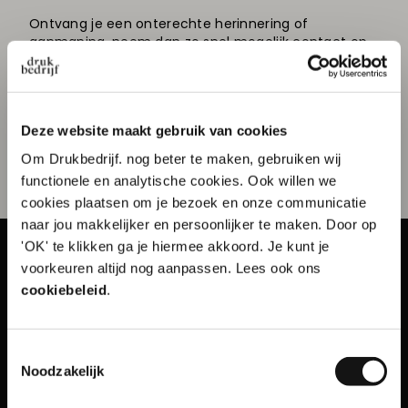
Ontvang je een onterechte herinnering of
aanmaning, neem dan zo snel mogelijk contact op
met onze administratie
, of stuur een mail naar
admin@drukbedrijf.nl.
Deze website maakt gebruik van cookies
Contact opnemen
Om Drukbedrijf. nog beter te maken, gebruiken wij
functionele en analytische cookies. Ook willen we
cookies plaatsen om je bezoek en onze communicatie
naar jou makkelijker en persoonlijker te maken. Door op
'OK' te klikken ga je hiermee akkoord. Je kunt je
10% korting op je
voorkeuren altijd nog aanpassen. Lees ook ons
eerste order?
cookiebeleid
.
Toestemmingsselectie
Spaklerweg 75A
Naam
Noodzakelijk
1114 AE Amsterdam