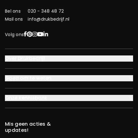
Bel ons
020 - 348 48 72
Mail ons
info@drukbedrijf.nl
Facebook
Pinterest
Instagram
YouTube
LinkedIn
Volg ons
Over Drukbedrijf
Goed om te weten
Onze kennisbank
Mis geen acties &
updates!