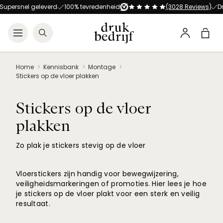
Direct naar de hoofdnavigat
Direct naar de hoofdinhoud
upersnel geleverd
100% tevredenheid
(3028 Reviews)
Druk
Open menu
Zoeken
Winke
Profiel
Home
Kennisbank
Montage
Stickers op de vloer plakken
Stickers op de vloer
plakken
Zo plak je stickers stevig op de vloer
Vloerstickers zijn handig voor bewegwijzering,
veiligheidsmarkeringen of promoties. Hier lees je hoe
je stickers op de vloer plakt voor een sterk en veilig
resultaat.