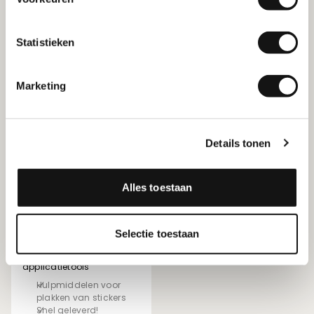
Vanaf € 1,91 per stuk
Vanaf € 9,75 per stuk
In vijf kleuren
Indoor of outdoor
5 verschillende pijlen
Voorzien van antislip
Statistieken
Marketing
Details tonen
Alles toestaan
Sticker accessoires
Selectie toestaan
Kies uit handige
applicatietools
Hulpmiddelen voor
plakken van stickers
Snel geleverd!