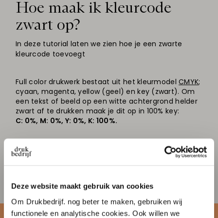
Hoe maak ik kleurcode
zwart op?
In deze tutorial laten we zien hoe je een zwarte
kleurcode toevoegt
Full color drukwerk bestaat uit het kleurmodel
CMYK
;
cyaan, magenta, yellow (geel) en key (zwart). Om
een tekst of beeld op een witte achtergrond helder
zwart af te drukken maak je dit op in 100% key:
C: 0%, M: 0%, Y: 0%, K: 100%.
Heb je een gekleurde achtergrond of wil je een
'diepe' zwarte k
leur, gebruik dan
volzwart
. Hierbij
worden alle vier de kleurgangen gebruikt. Zorg er
dan wel voor dat de getallen bij elkaar opgeteld niet
hoger zijn dan 280%.
Deze website maakt gebruik van cookies
Om Drukbedrijf. nog beter te maken, gebruiken wij
functionele en analytische cookies. Ook willen we