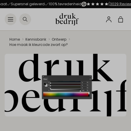
Direct naar de hoofdnavigat
Direct naar de hoofdinhoud
aat
Supersnel geleverd
100% tevredenheid
(3029 Review
Open menu
Zoeken
Winke
Profiel
Home
Kennisbank
Ontwerp
Hoe maak ik kleurcode zwart op?