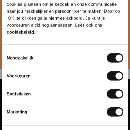
cookies plaatsen om je bezoek en onze communicatie
naar jou makkelijker en persoonlijker te maken. Door op
'OK' te klikken ga je hiermee akkoord. Je kunt je
10% korting op je
voorkeuren altijd nog aanpassen. Lees ook ons
eerste order?
cookiebeleid
.
Toestemmingsselectie
Naam
Noodzakelijk
Voorkeuren
E-mailadres
Statistieken
Inschrijven
Marketing
Spaklerweg 75A
1114 AE Amsterdam