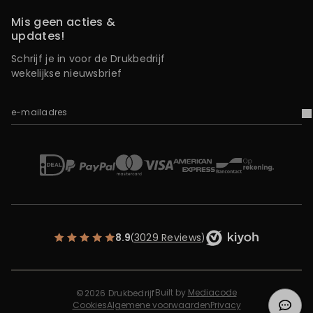
Mis geen acties &
updates!
Schrijf je in voor de Drukbedrijf
wekelijkse nieuwsbrief
e-mailadres
V
iDEAL
Mastercard
Bancontact
American Express
Op rekening
Paypal
Visa
8.9
3029 Reviews
(
)
Built by
Mediacode
©2026 Drukbedrijf
Cookies
Algemene voorwaarden
Privacy