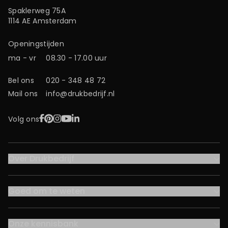
Spaklerweg 75A
1114 AE Amsterdam
Openingstijden
ma - vr
08.30 - 17.00 uur
Bel ons
020 - 348 48 72
Mail ons
info@drukbedrijf.nl
Facebook
Pinterest
Instagram
YouTube
LinkedIn
Volg ons
Over Drukbedrijf
Goed om te weten
Onze kennisbank