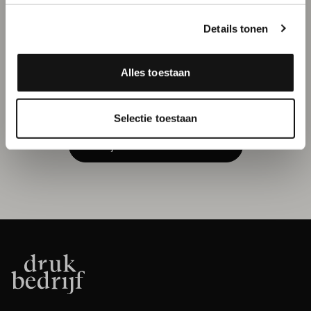
Magazines
Brochures geniet
Details tonen
Vanaf € 0,95 per stuk
Vanaf € 0,79 per stuk
Voorzien van
Verkrijgbaar in elk
lijmbinding
formaat
Alles toestaan
Vanaf 10 stuks
Snel geleverd
Selectie toestaan
Bekijk hier al onze boeken