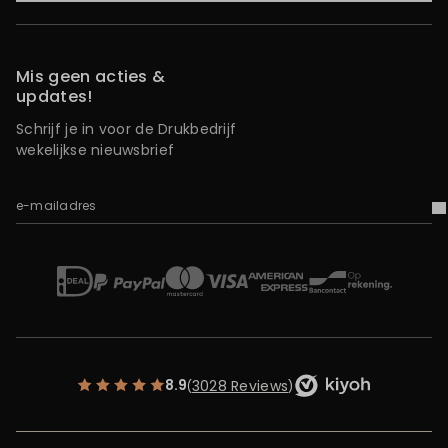
Mis geen acties &
updates!
Schrijf je in voor de Drukbedrijf
wekelijkse nieuwsbrief
e-mailadres
V
iDEAL
Mastercard
Bancontact
American Express
Op rekening
Paypal
Visa
8.9
3028 Reviews
(
)