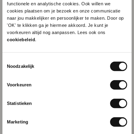
functionele en analytische cookies. Ook willen we
cookies plaatsen om je bezoek en onze communicatie
naar jou makkelijker en persoonlijker te maken. Door op
'OK' te klikken ga je hiermee akkoord. Je kunt je
10% korting op je
Softcover boeken
Hardcover boeken
voorkeuren altijd nog aanpassen. Lees ook ons
eerste order?
cookiebeleid
.
Vanaf € 1,78 per stuk
Vanaf € 1,47 per stuk
Zachte kaft
Begeleiding van A tot Z
Maatwerk vanaf 25
Vanaf 25 stuks
stuks
Toestemmingsselectie
Naam
Noodzakelijk
TIP!
Voorkeuren
E-mailadres
Statistieken
Inschrijven
Marketing