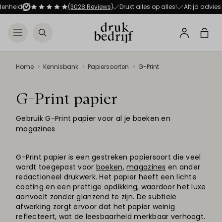
Direct naar de hoofdnavigat
Direct naar de hoofdinhoud
enheid
(3028 Reviews)
Drukt alles op alles!
Altijd advies
Open menu
Zoeken
Winke
Profiel
Home
Kennisbank
Papiersoorten
G-Print
G-Print papier
Gebruik G-Print papier voor al je boeken en
magazines
G-Print papier is een gestreken papiersoort die veel
wordt toegepast voor
boeken
,
magazines
en ander
redactioneel drukwerk. Het papier heeft een lichte
coating en een prettige opdikking, waardoor het luxe
aanvoelt zonder glanzend te zijn. De subtiele
afwerking zorgt ervoor dat het papier weinig
reflecteert, wat de leesbaarheid merkbaar verhoogt.