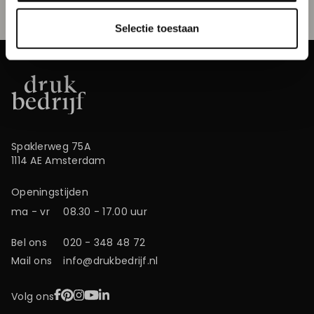
Selectie toestaan
Spaklerweg 75A
1114 AE Amsterdam
Openingstijden
ma - vr
08.30 - 17.00 uur
Bel ons
020 - 348 48 72
Mail ons
info@drukbedrijf.nl
Facebook
Pinterest
Instagram
YouTube
LinkedIn
Volg ons