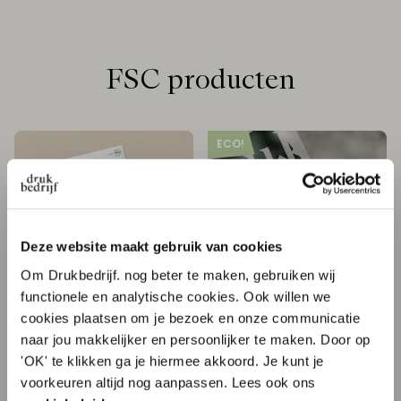
FSC producten
ECO!
Deze website maakt gebruik van cookies
Om Drukbedrijf. nog beter te maken, gebruiken wij
functionele en analytische cookies. Ook willen we
cookies plaatsen om je bezoek en onze communicatie
FSC Briefpapier
Eco Posters
naar jou makkelijker en persoonlijker te maken. Door op
'OK' te klikken ga je hiermee akkoord. Je kunt je
Vanaf € 0,07 per stuk
Vanaf € 0,20 per stuk
10% korting op je
voorkeuren altijd nog aanpassen. Lees ook ons
FSC gecertificeerd
Bewuste keuze