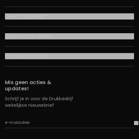
Over Drukbedrijf
Goed om te weten
Onze kennisbank
Mis geen acties &
updates!
Schrijf je in voor de Drukbedrijf
wekelijkse nieuwsbrief
e-mailadres
V