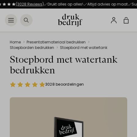
Direct naar de hoofdnavigat
Direct naar de hoofdinhoud
(3028 Reviews)
Drukt alles op alles!
Altijd advies op maat
Supersne
Open menu
Zoeken
Winke
Profiel
Home
Presentatiemateriaal bedrukken
Stoepborden bedrukken
Stoepbord met watertank
Stoepbord met watertank
bedrukken
3028 beoordelingen