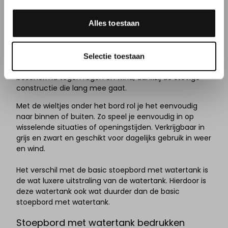
getoond. Het stoepbord is verkrijgbaar in
grijs en zwart.
Alles toestaan
Premium stoepborden met watertank:
Dit stoepbord
van premium kwaliteit is de oplossing als je op zoek
bent naar een mooie en opvallende manier om je
boodschap te presenteren. Het waterdichte klikframe
Selectie toestaan
gemaakt van aluminium/staal houdt je poster goed
beschermd tegen regen en wind, dankzij de stevige
constructie die lang mee gaat.
Met de wieltjes onder het bord rol je het eenvoudig
naar binnen of buiten. Zo speel je eenvoudig in op
wisselende situaties of openingstijden. Verkrijgbaar in
grijs en zwart en geschikt voor dagelijks gebruik in weer
en wind.
Het verschil met de basic stoepbord met watertank is
de wat luxere uitstraling van de watertank. Hierdoor is
deze watertank ook wat duurder dan de basic
stoepbord met watertank.
Stoepbord met watertank bedrukken