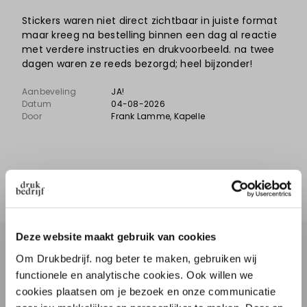
Stickers waren niet direct zichtbaar in juiste format
maar kreeg na bestelling binnen een dag al reactie
met verdere instructies en drukvoorbeeld. na twee
dagen waren ze reeds bezorgd; heel bijzonder!
Aanbeveling
JA!
Datum
04-08-2026
Door
Frank Lamme
, Kapelle
Bekijk meer reviews
Deze website maakt gebruik van cookies
Meer info over Stoepbord met
Om Drukbedrijf. nog beter te maken, gebruiken wij
watertank
functionele en analytische cookies. Ook willen we
cookies plaatsen om je bezoek en onze communicatie