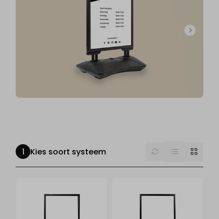
List
Reset
Grid
Kies soort systeem