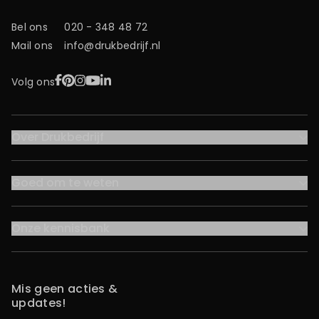
Bel ons
020 - 348 48 72
Mail ons
info@drukbedrijf.nl
Facebook
Pinterest
Instagram
YouTube
LinkedIn
Volg ons
Over Drukbedrijf
Goed om te weten
Onze kennisbank
Mis geen acties &
updates!