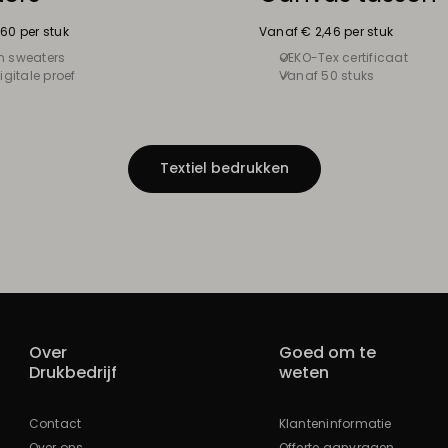
60 per stuk
Vanaf € 2,46 per stuk
m sweaters
OEKO-Tex certificaat
igitale proef
Vanaf 50 stuks
Textiel bedrukken
Over
Goed om te
Drukbedrijf
weten
Contact
Klanteninformatie
Over ons
Offerte aanvragen