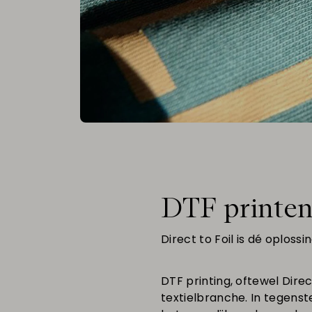
DTF printe
Direct to Foil is dé oploss
DTF printing, oftewel Direc
textielbranche. In tegenst