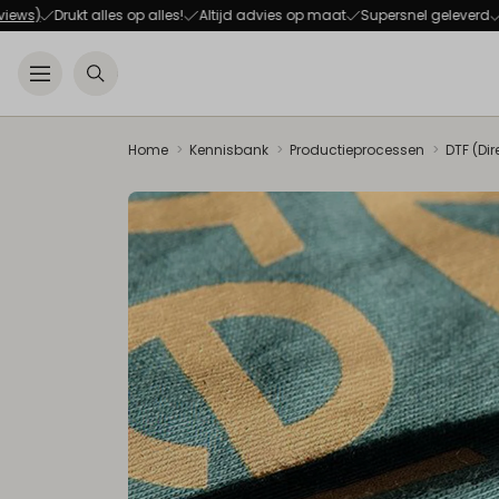
Drukt alles op alles!
Altijd advies op maat
Supersnel geleverd
100% 
Open menu
Zoeken
Home
Kennisbank
Productieprocessen
DTF (Dir