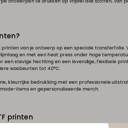
e ontwerpen te drukken op vrijwel alle stoffen, van po
inten?
 printen van je ontwerp op een speciale transferfolie.
lijmlaag en met een heat press onder hoge temperatuu
r een stevige hechting en een levendige, flexibele prin
dere wasbeurten tot 40°C.
e, kleurrijke bedrukking met een professionele uitstral
, mode-items en gepersonaliseerde merch.
F printen