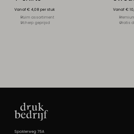
Vanaf € 4,08 per stuk
Vanaf € 10,
Ruim assortiment
Premiu
Scherp geprijsd
Gratis d
Spaklerweg 75A