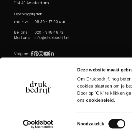
1114 AE Amsterdam
Openingstijden
ma - vr
08.30 - 17.00 uur
Bel ons
020 - 348 48 72
Mail ons
info@drukbedrijf.nl
Facebook
Pinterest
Instagram
YouTube
LinkedIn
Volg ons
Deze website maakt gebru
Om Drukbedrijf. nog beter 
8.9
(
3025 Reviews
)
cookies plaatsen om je be
Door op 'OK' te klikken ga
ons
cookiebeleid
.
Toestemmingsselectie
Algemene voorwaarden
Noodzakelijk
Cookies
Privac
©2026 Drukbedrijf