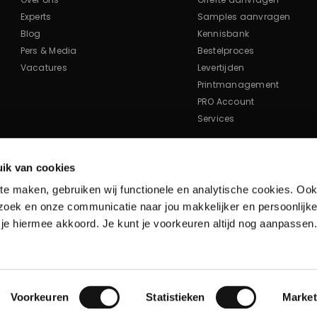
Experts
Samples aanvragen
Blog
Kennisbank
Pers & Media
Bestelproces
Vacatures
Levertijden
Printmanagement
PRO Account
Services
Mis geen acties & updates!
ik van cookies
te maken, gebruiken wij functionele en analytische cookies. Ook
Schrijf je in voor de Drukbedrijf wekelijkse nieuwsbrief
zoek en onze communicatie naar jou makkelijker en persoonlijke
 je hiermee akkoord. Je kunt je voorkeuren altijd nog aanpassen
e-mailadres
iDEAL
Mastercard
Bancontact
Op reken
y
Voorkeuren
Statistieken
Market
American Express
Paypal
Visa