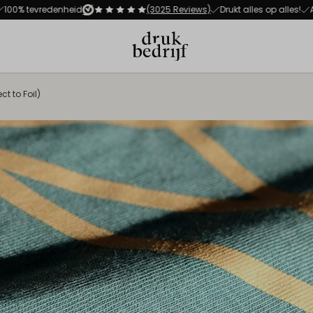
Direct naar de hoofdnavigat
Direct naar de hoofdinhoud
tevredenheid
(3025 Reviews)
Drukt alles op alles!
Altijd 
ect to Foil)