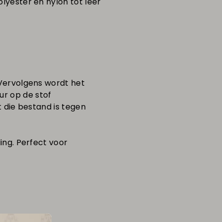
lyester en nylon tot leer
 Vervolgens wordt het
r op de stof
t die bestand is tegen
ing. P
erfect voor