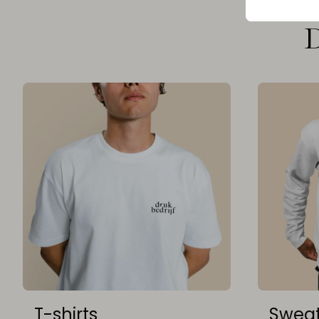
D
T-shirts
Sweat