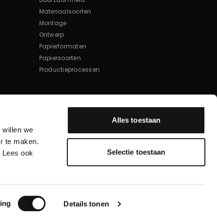
Materiaalsoorten
Montage
Ontwerp
Papierformaten
Papiersoorten
Productieprocessen
Alles toestaan
 willen we
r te maken.
Selectie toestaan
. Lees ook
Verzenden
ing
ing
Details tonen
Built by
Mediacode