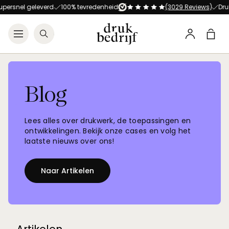
Direct naar de hoofdnavigat
Direct naar de hoofdinhoud
nel geleverd
100% tevredenheid
(3029 Reviews)
Drukt al
Open menu
Zoeken
Winke
Profiel
Blog
Lees alles over drukwerk, de toepassingen en
ontwikkelingen. Bekijk onze cases en volg
het
laatste nieuws over ons!
Naar Artikelen