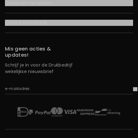
Goed om te weten
Onze kennisbank
Mis geen acties &
updates!
Schrijf je in voor de Drukbedrijf
wekelijkse nieuwsbrief
e-mailadres
V
iDEAL
Mastercard
Bancontact
American Express
Op rekening
Paypal
Visa