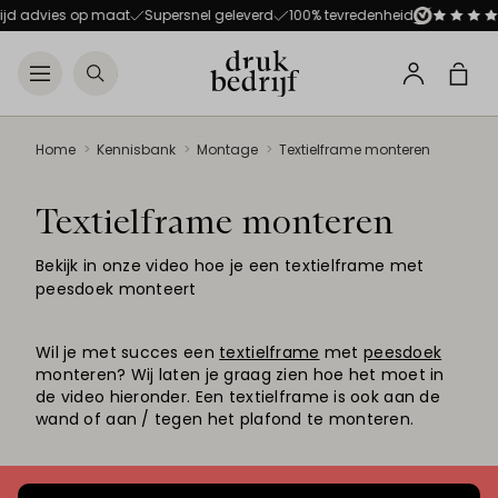
Direct naar de hoofdnavigat
Direct naar de hoofdinhoud
jd advies op maat
Supersnel geleverd
100% tevredenheid
Open menu
Zoeken
Winke
Profiel
Home
Kennisbank
Montage
Textielframe monteren
Textielframe monteren
Bekijk in onze video hoe je een textielframe met
peesdoek monteert
Wil je met succes een
textielframe
met
peesdoek
monteren? Wij laten je graag zien hoe het moet in
de video hieronder. Een textielframe is ook aan de
wand of aan / tegen het plafond te monteren.