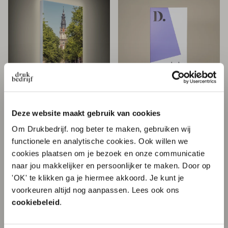
LED frame
Vrijstaand
Deze website maakt gebruik van cookies
textielframe
Vanaf € 283,72 per stuk
Om Drukbedrijf. nog beter te maken, gebruiken wij
Vanaf € 123,47 per stuk
Intense verlichting van
functionele en analytische cookies. Ook willen we
jouw print!
Eenvoudig
cookies plaatsen om je bezoek en onze communicatie
Keuze uit meerdere
verwisselbare doeken
naar jou makkelijker en persoonlijker te maken. Door op
kleur profielen
Dubbelzijdig te
bedrukken
'OK' te klikken ga je hiermee akkoord. Je kunt je
10% korting op je
voorkeuren altijd nog aanpassen. Lees ook ons
eerste order?
cookiebeleid
.