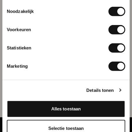
Toestemmingsselectie
Naam
Noodzakelijk
Voorkeuren
E-mailadres
Statistieken
Wandframe
Plafond textielframe
Inschrijven
Vanaf € 37,09 per stuk
Vanaf € 79,70 per stuk
Marketing
Op maat gemaakt
Haarscherpe prints
Strakke presentatie
aan het plafond
Enkel- of dubbelzijdig
bedrukt
Details tonen
Alles toestaan
Selectie toestaan