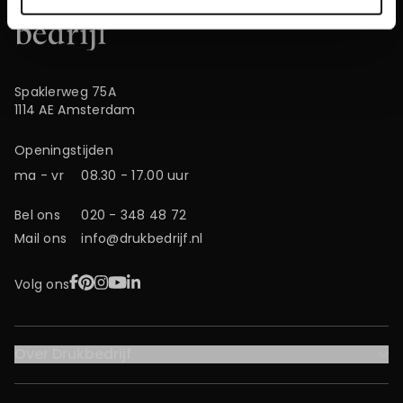
Spaklerweg 75A
1114 AE Amsterdam
Openingstijden
ma - vr
08.30 - 17.00 uur
Bel ons
020 - 348 48 72
Mail ons
info@drukbedrijf.nl
Facebook
Pinterest
Instagram
YouTube
LinkedIn
Volg ons
Over Drukbedrijf