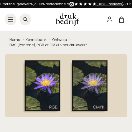
Direct naar de hoofdnavigat
Direct naar de hoofdinhoud
persnel geleverd
100% tevredenheid
(3028 Reviews)
Druk
Open menu
Zoeken
Winke
Profiel
Home
Kennisbank
Ontwerp
PMS (Pantone), RGB of CMYK voor drukwerk?