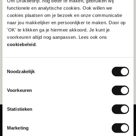
Om Drukbedrijf. nog beter te maken, gebruiken wij
functionele en analytische cookies. Ook willen we
cookies plaatsen om je bezoek en onze communicatie
naar jou makkelijker en persoonlijker te maken. Door op
'OK' te klikken ga je hiermee akkoord. Je kunt je
voorkeuren altijd nog aanpassen. Lees ook ons
cookiebeleid
.
Wil je bestanden aanleveren en twijfel je of je het
juist hebt? Kies dan voor een extra
bestandscontrole. Je kunt ook de ontwerp-pagina
raadplegen, daar is alle informatie te vinden met
Toestemmingsselectie
betrekking tot het
ontwerpen van jouw drukwerk
.
Noodzakelijk
Neem gerust contact op met onze klantenservice
indien je er niet uitkomt!
Voorkeuren
Statistieken
Marketing