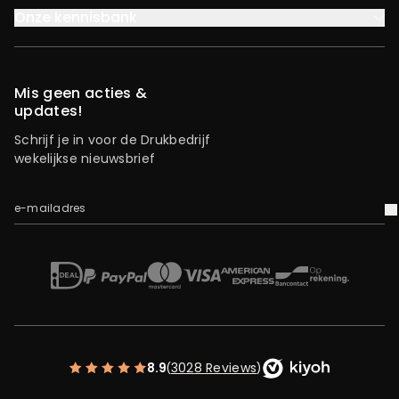
Onze kennisbank
Mis geen acties &
updates!
Schrijf je in voor de Drukbedrijf
wekelijkse nieuwsbrief
e-mailadres
V
iDEAL
Mastercard
Bancontact
American Express
Op rekening
Paypal
Visa
8.9
3028 Reviews
(
)